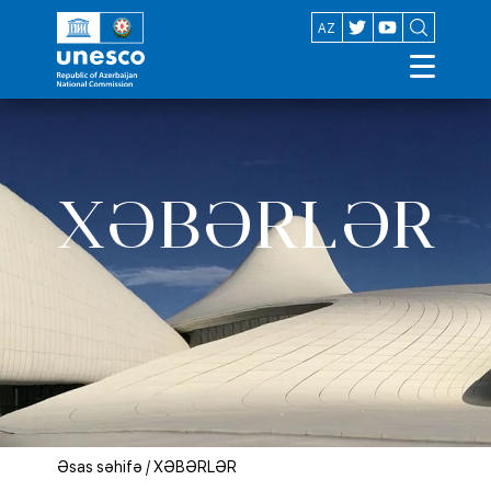
EN
AZ
XƏBƏRLƏR
Əsas səhifə
/
XƏBƏRLƏR