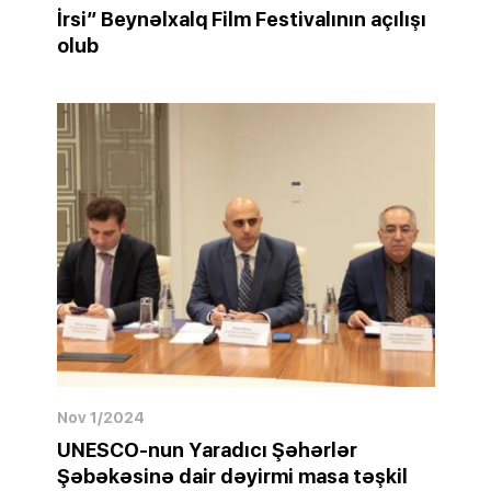
İrsi” Beynəlxalq Film Festivalının açılışı
olub
Nov 1/2024
UNESCO-nun Yaradıcı Şəhərlər
Şəbəkəsinə dair dəyirmi masa təşkil