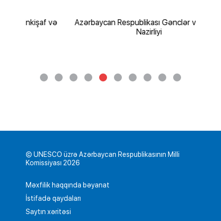
şaf və
Azərbaycan Respublikası Gənclər və İdman
Nazirliyi
© UNESCO üzrə Azərbaycan Respublikasının Milli
Komissiyası 2026
Məxfilik haqqında bəyanat
İstifadə qaydaları
Saytın xəritəsi