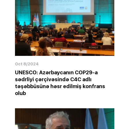
Oct 8/2024
UNESCO: Azərbaycanın COP29-a
sədrliyi çərçivəsində C4C adlı
təşəbbüsünə həsr edilmiş konfrans
olub