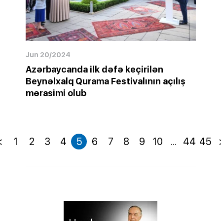
Jun 20/2024
Azərbaycanda ilk dəfə keçirilən
Beynəlxalq Qurama Festivalının açılış
mərasimi olub
<
1
2
3
4
5
6
7
8
9
10
...
44
45