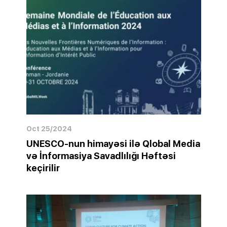
Oct 25/2024
UNESCO-nun himayəsi ilə Qlobal Media
və İnformasiya Savadlılığı Həftəsi
keçirilir