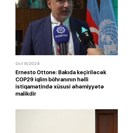
Oct 8/2024
Ernesto Ottone: Bakıda keçiriləcək
COP29 iqlim böhranının həlli
istiqamətində xüsusi əhəmiyyətə
malikdir