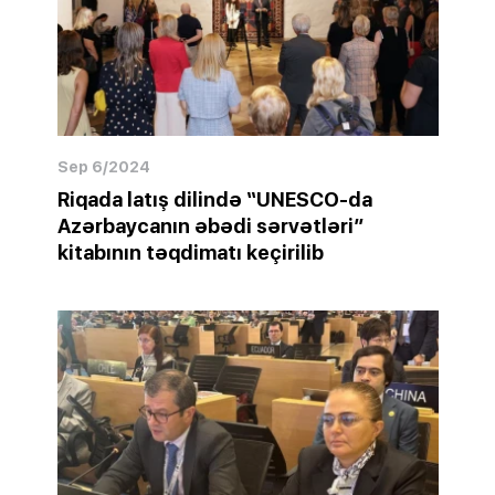
Sep 6/2024
Riqada latış dilində “UNESCO-da
Azərbaycanın əbədi sərvətləri”
kitabının təqdimatı keçirilib