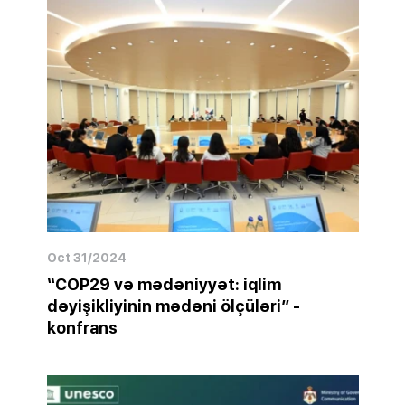
Oct 31/2024
“COP29 və mədəniyyət: iqlim
dəyişikliyinin mədəni ölçüləri” -
konfrans