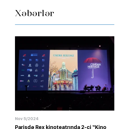
Xəbərlər
Nov 5/2024
Parisdə Rex kinoteatrında 2-ci “Kino