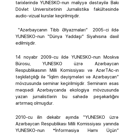
tarixlərində YUNESKO-nun maliyyə dəstəyilə Bakı
Dövlət Universitetinin Jurnalistika fakültəsində
audio-vizual kurslar keçirilmişdir.
“Azərbaycanın Tibb Əlyazmaları” 2005-ci ildə
YUNESKO-nun “Dünya Yaddaşı” Siyahısına daxil
edilmişdir.
14 noyabr 2009-cu ildə YUNESKO-nun Moskva
Bürosu, YUNESKO üzrə Azərbaycan
Respublikasının Milli Komissiyası və AzərTAc-ın
təşkilatçılığı ilə “İqlim dəyişmələri və Azərbaycan”
mövzusunda seminar keçirilmişdir. Seminarın əsas
məqsədi Azərbaycanda ekologiya mövzusunda
yazan jurnalistlərin bu sahədə peşəkarlığını
artırmaq olmuşdur.
2010-cu ilin dekabr ayında “YUNESKO üzrə
Azərbaycan Respublikası Milli Komissiyası yanında
YUNESKO-nun
“
İnformasiya Hamı Üçün”