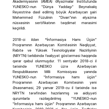
Akademiyasının (AMEA) Əlyazmalar İnstitutunda
YUNESKO-nun “Dünya Yaddaşı” Beynəlxalq
Reyestrinə daxil edilmiş böyük Azərbaycan şairi
Məhəmməd Füzulinin “Divan”ının əlyazma
nüsxəsinin sertifikatının təqdimat mərasimi
keçirildi.
2018-ci ildən
“
İnformasiya Hamı Üçün”
Proqramının Azərbaycan Komitəsinin Nəqliyyat,
Rabitə və Yüksək Texnologiyalar Nazirliyinin
(NRYTN) tərkibində fəaliyyət göstərməsi haqqında
qərar qəbul olunmuşdur. 11 sentyabr 2018-ci il
tarixində YUNESKO üzrə Azərbaycan
Respublikasının Milli Komissiyası yanında
YUNESKO-nun “İnformasiya hamı üçün”
Proqramının Azərbaycan Komitəsinin yeni
Əsasnaməsi, 29 yanvar 2019-cu il tarixində isə
NRYTN tərəfindən hazırlanmış və aidiyyəti
qurumlarla razılaşdırılmış “YUNESKO-nun
“İnformasiya hamı üçün” Proqramının Azərbaycan