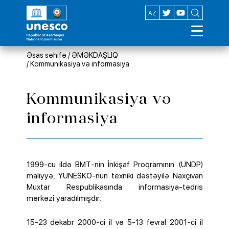
EN
AZ
Əsas səhifə
/
ƏMƏKDAŞLIQ
/
Kommunikasiya və informasiya
Kommunikasiya və
informasiya
1999-cu ildə BMT-nin İnkişaf Proqramının (UNDP)
maliyyə, YUNESKO-nun texniki dəstəyilə Naxçıvan
Muxtar Respublikasında informasiya-tədris
mərkəzi yaradılmışdır.
15-23 dekabr 2000-ci il və 5-13 fevral 2001-ci il