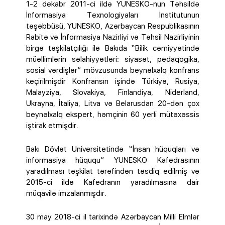
1-2 dekabr 2011-ci ildə YUNESKO-nun Təhsildə
İnformasiya Texnologiyaları İnstitutunun
təşəbbüsü, YUNESKO, Azərbaycan Respublikasının
Rabitə və İnformasiya Nazirliyi və Təhsil Nazirliyinin
birgə təşkilatçılığı ilə Bakıda “Bilik cəmiyyətində
müəllimlərin səlahiyyətləri: siyasət, pedaqogika,
sosial vərdişlər” mövzusunda beynəlxalq konfrans
keçirilmişdir Konfransın işində Türkiyə, Rusiya,
Malayziya, Slovakiya, Finlandiya, Niderland,
Ukrayna, İtaliya, Litva və Belarusdan 20-dən çox
beynəlxalq ekspert, həmçinin 60 yerli mütəxəssis
iştirak etmişdir.
Bakı Dövlət Universitetində “İnsan hüquqları və
informasiya hüququ” YUNESKO Kafedrasının
yaradılması təşkilat tərəfindən təsdiq edilmiş və
2015-ci ildə Kafedranın yaradılmasına dair
müqavilə imzalanmışdır.
30 may 2018-ci il tarixində Azərbaycan Milli Elmlər