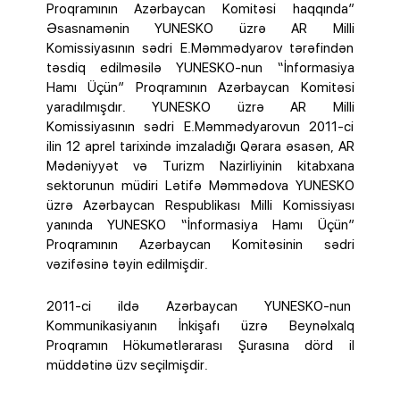
Proqramının Azərbaycan Komitəsi haqqında”
Əsasnamənin YUNESKO üzrə AR Milli
Komissiyasının sədri E.Məmmədyarov tərəfindən
təsdiq edilməsilə YUNESKO-nun “İnformasiya
Hamı Üçün” Proqramının Azərbaycan Komitəsi
yaradılmışdır. YUNESKO üzrə AR Milli
Komissiyasının sədri E.Məmmədyarovun 2011-ci
ilin 12 aprel tarixində imzaladığı Qərara əsasən, AR
Mədəniyyət və Turizm Nazirliyinin kitabxana
sektorunun müdiri Lətifə Məmmədova YUNESKO
üzrə Azərbaycan Respublikası Milli Komissiyası
yanında YUNESKO “İnformasiya Hamı Üçün”
Proqramının Azərbaycan Komitəsinin sədri
vəzifəsinə təyin edilmişdir.
2011-ci ildə Azərbaycan YUNESKO-nun
Kommunikasiyanın İnkişafı üzrə Beynəlxalq
Proqramın Hökumətlərarası Şurasına dörd il
müddətinə üzv seçilmişdir.