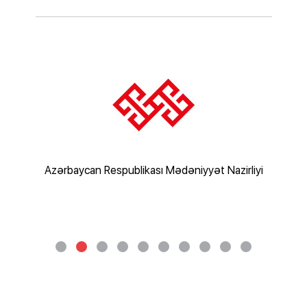
rliyi
Azərbaycan Respublikası Mədəniyyət Nazirliyi
Az