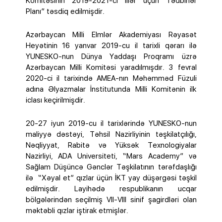
Komitəsinin 2019-2021-ci illər üçün Tədbirlər
Planı” təsdiq edilmişdir.
Azərbaycan Milli Elmlər Akademiyası Rəyasət
Heyətinin 16 yanvar 2019-cu il tarixli qərarı ilə
YUNESKO-nun Dünya Yaddaşı Proqramı üzrə
Azərbaycan Milli Komitəsi yaradılmışdır. 3 fevral
2020-ci il tarixində AMEA-nın Məhəmməd Füzuli
adına Əlyazmalar İnstitutunda Milli Komitənin ilk
iclası keçirilmişdir.
20-27 iyun 2019-cu il tarixlərində YUNESKO-nun
maliyyə dəstəyi, Təhsil Nazirliyinin təşkilatçılığı,
Nəqliyyat, Rabitə və Yüksək Texnologiyalar
Nazirliyi, ADA Universiteti, “Mars Academy” və
Sağlam Düşüncə Gənclər Təşkilatının tərəfdaşlığı
ilə “Xəyal et” qızlar üçün İKT yay düşərgəsi təşkil
edilmişdir. Layihədə respublikanın ucqar
bölgələrindən seçilmiş VII-VIII sinif şagirdləri olan
məktəbli qızlar iştirak etmişlər.