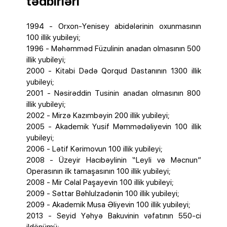
tədbirləri
1994 - Orxon-Yenisey abidələrinin oxunmasının
100 illik yubileyi;
1996 - Məhəmməd Füzulinin anadan olmasının 500
illik yubileyi;
2000 - Kitabi Dədə Qorqud Dastanının 1300 illik
yubileyi;
2001 - Nəsirəddin Tusinin anadan olmasının 800
illik yubileyi;
2002 - Mirzə Kazımbəyin 200 illik yubileyi;
2005 - Аkаdеmik Yusif Məmmədəliyеvin 100 illik
yubileyi;
2006 - Lətif Kərimovun 100 illik yubileyi;
2008 - Üzeyir Hacıbəylinin “Leyli və Məcnun”
Operasının ilk tamaşasının 100 illik yubileyi;
2008 - Mir Cəlal Paşayevin 100 illik yubileyi;
2009 - Səttar Bəhlulzadənin 100 illik yubileyi;
2009 - Akademik Musa Əliyevin 100 illik yubileyi;
2013 - Seyid Yəhyə Bakuvinin vəfatının 550-ci