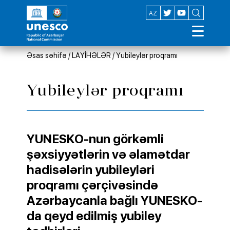
EN
AZ
Əsas səhifə
/
LAYİHƏLƏR
/
Yubileylər proqramı
Yubileylər proqramı
YUNЕSKО-nun görkəmli
şəxsiyyətlərin və əlаmətdаr
hadisələrin yubileyləri
proqramı çərçivəsində
Azərbaycanla bağlı YUNESKO-
da qeyd edilmiş yubiley