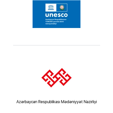
rliyi
Azərbaycan Respublikası Mədəniyyət Nazirliyi
Az