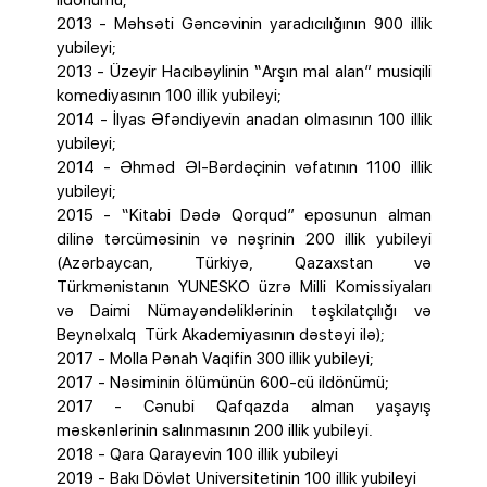
ildönümü;
2013 - Məhsəti Gəncəvinin yaradıcılığının 900 illik
yubileyi;
2013 - Üzeyir Hacıbəylinin “Arşın mal alan” musiqili
komediyasının 100 illik yubileyi;
2014 - İlyas Əfəndiyevin anadan olmasının 100 illik
yubileyi;
2014 - Əhməd Əl-Bərdəçinin vəfatının 1100 illik
yubileyi;
2015 - “Kitabi Dədə Qorqud” eposunun alman
dilinə tərcüməsinin və nəşrinin 200 illik yubileyi
(Azərbaycan, Türkiyə, Qazaxstan və
Türkmənistanın YUNESKO üzrə Milli Komissiyaları
və Daimi Nümayəndəliklərinin təşkilatçılığı və
Beynəlxalq Türk Akademiyasının dəstəyi ilə);
2017 - Molla Pənah Vaqifin 300 illik yubileyi;
2017 - Nəsiminin ölümünün 600-cü ildönümü;
2017 - Cənubi Qafqazda alman yaşayış
məskənlərinin salınmasının 200 illik yubileyi.
2018 - Qara Qarayevin 100 illik yubileyi
2019 - Bakı Dövlət Universitetinin 100 illik yubileyi