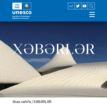
EN
AZ
XƏBƏRLƏR
Əsas səhifə
/
XƏBƏRLƏR