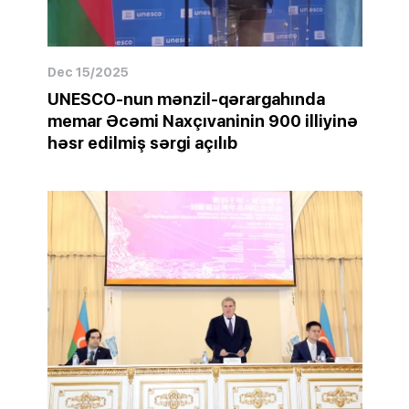
Dec 15/2025
UNESCO-nun mənzil-qərargahında
memar Əcəmi Naxçıvaninin 900 illiyinə
həsr edilmiş sərgi açılıb