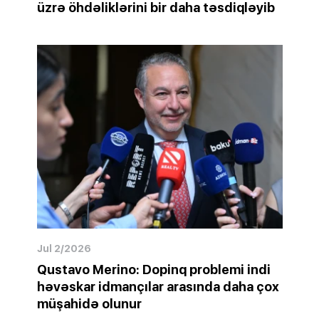
üzrə öhdəliklərini bir daha təsdiqləyib
Jul 2/2026
Qustavo Merino: Dopinq problemi indi
həvəskar idmançılar arasında daha çox
müşahidə olunur