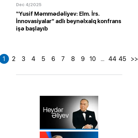
Dec 4/2025
“Yusif Məmmədəliyev: Elm. İrs.
İnnovasiyalar” adlı beynəlxalq konfrans
işə başlayıb
1
2
3
4
5
6
7
8
9
10
...
44
45
>>