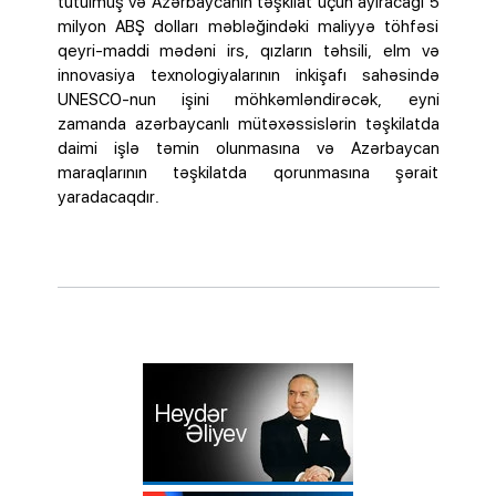
tutulmuş və Azərbaycanın təşkilat üçün ayıracağı 5
milyon ABŞ dolları məbləğindəki maliyyə töhfəsi
qeyri-maddi mədəni irs, qızların təhsili, elm və
innovasiya texnologiyalarının inkişafı sahəsində
UNESCO-nun işini möhkəmləndirəcək, eyni
zamanda azərbaycanlı mütəxəssislərin təşkilatda
daimi işlə təmin olunmasına və Azərbaycan
maraqlarının təşkilatda qorunmasına şərait
yaradacaqdır.