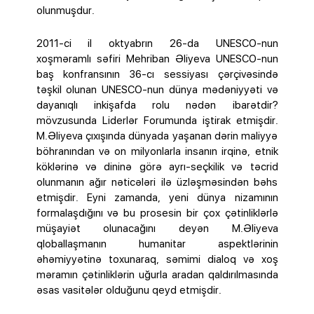
olunmuşdur.
2011-ci il oktyabrın 26-da UNESCO-nun
xoşməramlı səfiri Mehriban Əliyeva UNESCO-nun
baş konfransının 36-cı sessiyası çərçivəsində
təşkil olunan UNESCO-nun dünya mədəniyyəti və
dayanıqlı inkişafda rolu nədən ibarətdir?
mövzusunda Liderlər Forumunda iştirak etmişdir.
M.Əliyeva çıxışında dünyada yaşanan dərin maliyyə
böhranından və on milyonlarla insanın irqinə, etnik
köklərinə və dininə görə ayrı-seçkilik və təcrid
olunmanın ağır nəticələri ilə üzləşməsindən bəhs
etmişdir. Eyni zamanda, yeni dünya nizamının
formalaşdığını və bu prosesin bir çox çətinliklərlə
müşayiət olunacağını deyən M.Əliyeva
qloballaşmanın humanitar aspektlərinin
əhəmiyyətinə toxunaraq, səmimi dialoq və xoş
məramın çətinliklərin uğurla aradan qaldırılmasında
əsas vasitələr olduğunu qeyd etmişdir.