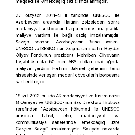
məqsədi ilə Əməkdaşlıq sazişi imzalanmışdır.
27 oktyabr 2011-ci il tarixində UNESCO ilə
Azərbaycan arasında Haitinin zəlzələdən sonra
mədəniyyət sektorunun bərpa edilməsi məqsədilə
maliyyə yardımı ilə bağlı saziş imzalanmışdır.
Sazişə əsasən, Azərbaycanın Birinci xanımı,
UNESCO və İSESKO-nun Xoşməramlı səfiri, Heydər
Əliyev Fondunun prezidenti Mehriban Əliyevanın
təşəbbüsü ilə 50 min ABŞ dolları məbləğində
maliyyə yardımı Haitinin Jakmel şəhərinin tarixi
hissəsində yerləşən mədəni obyektlərin bərpasına
sərf edilmişdir.
18 iyul 2013-cü ildə AR mədəniyyət və turizm naziri
Ə.Qarayev və UNESCO-nun Baş Direktoru İ.Bokova
tərəfindən “Azərbaycan hökuməti ilə UNESCO
arasında təhsil, elm, mədəniyyət və
kommunikasiya sahələrində əməkdaşlıq üzrə
Çərçivə Sazişi” imzalanmışdır. Sazişdə nəzərdə