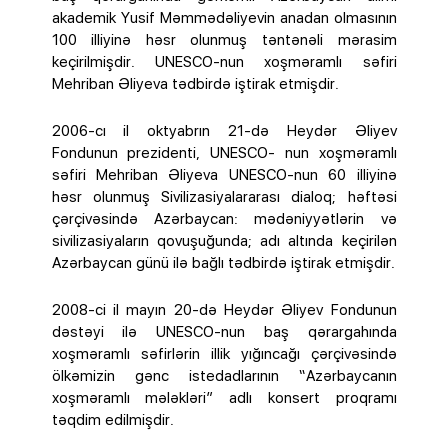
akademik Yusif Məmmədəliyevin anadan olmasının
100 illiyinə həsr olunmuş təntənəli mərasim
keçirilmişdir. UNESCO-nun xoşməramlı səfiri
Mehriban Əliyeva tədbirdə iştirak etmişdir.
2006-cı il oktyabrın 21-də Heydər Əliyev
Fondunun prezidenti, UNESCO- nun xoşməramlı
səfiri Mehriban Əliyeva UNESCO-nun 60 illiyinə
həsr olunmuş Sivilizasiyalararası dialoq; həftəsi
çərçivəsində Azərbaycan: mədəniyyətlərin və
sivilizasiyaların qovuşuğunda; adı altında keçirilən
Azərbaycan günü ilə bağlı tədbirdə iştirak etmişdir.
2008-ci il mayın 20-də Heydər Əliyev Fondunun
dəstəyi ilə UNESCO-nun baş qərargahında
xoşməramlı səfirlərin illik yığıncağı çərçivəsində
ölkəmizin gənc istedadlarının “Azərbaycanın
xoşməramlı mələkləri” adlı konsert proqramı
təqdim edilmişdir.