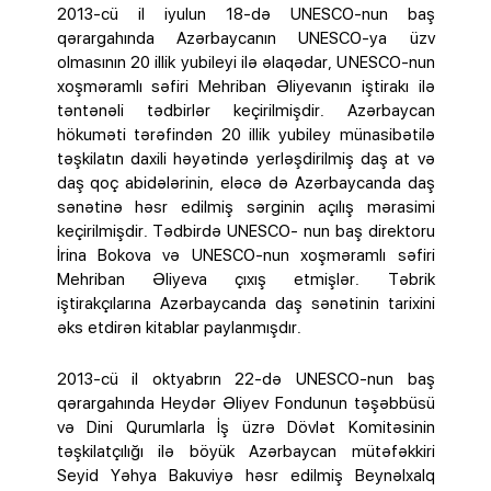
2013-cü il iyulun 18-də UNESCO-nun baş
qərargahında Azərbaycanın UNESCO-ya üzv
olmasının 20 illik yubileyi ilə əlaqədar, UNESCO-nun
xoşməramlı səfiri Mehriban Əliyevanın iştirakı ilə
təntənəli tədbirlər keçirilmişdir. Azərbaycan
hökuməti tərəfindən 20 illik yubiley münasibətilə
təşkilatın daxili həyətində yerləşdirilmiş daş at və
daş qoç abidələrinin, eləcə də Azərbaycanda daş
sənətinə həsr edilmiş sərginin açılış mərasimi
keçirilmişdir. Tədbirdə UNESCO- nun baş direktoru
İrina Bokova və UNESCO-nun xoşməramlı səfiri
Mehriban Əliyeva çıxış etmişlər. Təbrik
iştirakçılarına Azərbaycanda daş sənətinin tarixini
əks etdirən kitablar paylanmışdır.
2013-cü il oktyabrın 22-də UNESCO-nun baş
qərargahında Heydər Əliyev Fondunun təşəbbüsü
və Dini Qurumlarla İş üzrə Dövlət Komitəsinin
təşkilatçılığı ilə böyük Azərbaycan mütəfəkkiri
Seyid Yəhya Bakuviyə həsr edilmiş Beynəlxalq