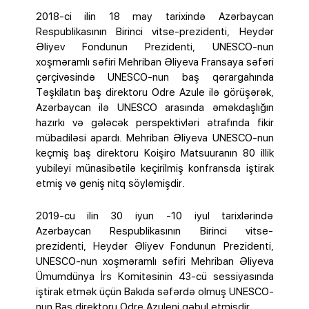
2018-ci ilin 18 may tarixində Azərbaycan
Respublikasının Birinci vitse-prezidenti, Heydər
Əliyev Fondunun Prezidenti, UNESCO-nun
xoşməramlı səfiri Mehriban Əliyeva Fransaya səfəri
çərçivəsində UNESCO-nun baş qərargahında
Təşkilatın baş direktoru Odre Azule ilə görüşərək,
Azərbaycan ilə UNESCO arasında əməkdaşlığın
hazırkı və gələcək perspektivləri ətrafında fikir
mübadiləsi apardı. Mehriban Əliyeva UNESCO-nun
keçmiş baş direktoru Koişiro Matsuuranın 80 illik
yubileyi münasibətilə keçirilmiş konfransda iştirak
etmiş və geniş nitq söyləmişdir.
2019-cu ilin 30 iyun -10 iyul tarixlərində
Azərbaycan Respublikasının Birinci vitse-
prezidenti, Heydər Əliyev Fondunun Prezidenti,
UNESCO-nun xoşməramlı səfiri Mehriban Əliyeva
Ümumdünya İrs Komitəsinin 43-cü sessiyasında
iştirak etmək üçün Bakıda səfərdə olmuş UNESCO-
nun Baş direktoru Odre Azuleni qəbul etmişdir.