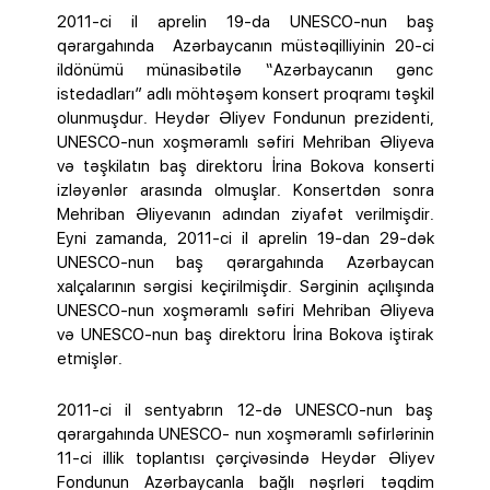
2011-ci il aprelin 19-da UNESCO-nun baş
qərargahında Azərbaycanın müstəqilliyinin 20-ci
ildönümü münasibətilə “Azərbaycanın gənc
istedadları” adlı möhtəşəm konsert proqramı təşkil
olunmuşdur. Heydər Əliyev Fondunun prezidenti,
UNESCO-nun xoşməramlı səfiri Mehriban Əliyeva
və təşkilatın baş direktoru İrina Bokova konserti
izləyənlər arasında olmuşlar. Konsertdən sonra
Mehriban Əliyevanın adından ziyafət verilmişdir.
Eyni zamanda, 2011-ci il aprelin 19-dan 29-dək
UNESCO-nun baş qərargahında Azərbaycan
xalçalarının sərgisi keçirilmişdir. Sərginin açılışında
UNESCO-nun xoşməramlı səfiri Mehriban Əliyeva
və UNESCO-nun baş direktoru İrina Bokova iştirak
etmişlər.
2011-ci il sentyabrın 12-də UNESCO-nun baş
qərargahında UNESCO- nun xoşməramlı səfirlərinin
11-ci illik toplantısı çərçivəsində Heydər Əliyev
Fondunun Azərbaycanla bağlı nəşrləri təqdim