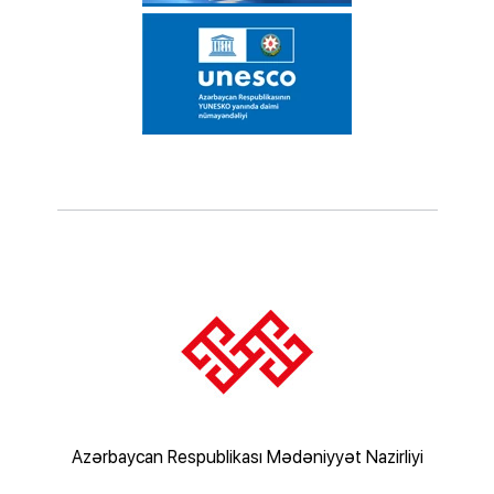
Az
rliyi
Azərbaycan Respublikası Mədəniyyət Nazirliyi