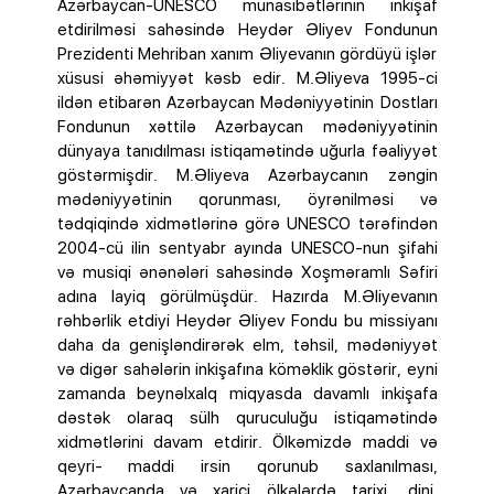
Azərbaycan-UNESCO münasibətlərinin inkişaf
etdirilməsi sahəsində Heydər Əliyev Fondunun
Prezidenti Mehriban xanım Əliyevanın gördüyü işlər
xüsusi əhəmiyyət kəsb edir. M.Əliyeva 1995-ci
ildən etibarən Azərbaycan Mədəniyyətinin Dostları
Fondunun xəttilə Azərbaycan mədəniyyətinin
dünyaya tanıdılması istiqamətində uğurla fəaliyyət
göstərmişdir. M.Əliyeva Azərbaycanın zəngin
mədəniyyətinin qorunması, öyrənilməsi və
tədqiqində xidmətlərinə görə UNESCO tərəfindən
2004-cü ilin sentyabr ayında UNESCO-nun şifahi
və musiqi ənənələri sahəsində Xoşməramlı Səfiri
adına layiq görülmüşdür. Hazırda M.Əliyevanın
rəhbərlik etdiyi Heydər Əliyev Fondu bu missiyanı
daha da genişləndirərək elm, təhsil, mədəniyyət
və digər sahələrin inkişafına köməklik göstərir, eyni
zamanda beynəlxalq miqyasda davamlı inkişafa
dəstək olaraq sülh quruculuğu istiqamətində
xidmətlərini davam etdirir. Ölkəmizdə maddi və
qeyri- maddi irsin qorunub saxlanılması,
Azərbaycanda və xarici ölkələrdə tarixi, dini,