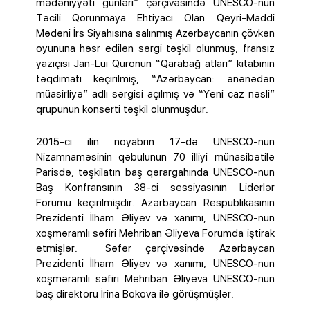
mədəniyyəti günləri” çərçivəsində UNESCO-nun
Təcili Qorunmaya Ehtiyacı Olan Qeyri-Maddi
Mədəni İrs Siyahısına salınmış Azərbaycanın çövkən
oyununa həsr edilən sərgi təşkil olunmuş, fransız
yazıçısı Jan-Lui Quronun “Qarabağ atları” kitabının
təqdimatı keçirilmiş, “Azərbaycan: ənənədən
müasirliyə” adlı sərgisi açılmış və “Yeni caz nəsli”
qrupunun konserti təşkil olunmuşdur.
2015-ci ilin noyabrın 17-də UNESCO-nun
Nizamnaməsinin qəbulunun 70 illiyi münasibətilə
Parisdə, təşkilatın baş qərargahında UNESCO-nun
Baş Konfransının 38-ci sessiyasının Liderlər
Forumu keçirilmişdir. Azərbaycan Respublikasının
Prezidenti İlham Əliyev və xanımı, UNESCO-nun
xoşməramlı səfiri Mehriban Əliyeva Forumda iştirak
etmişlər. Səfər çərçivəsində Azərbaycan
Prezidenti İlham Əliyev və xanımı, UNESCO-nun
xoşməramlı səfiri Mehriban Əliyeva UNESCO-nun
baş direktoru İrina Bokova ilə görüşmüşlər.