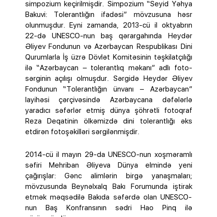
simpozium keçirilmişdir. Simpozium “Seyid Yəhya
Bakuvi: Tolerantlığın ifadəsi” mövzusuna həsr
olunmuşdur. Eyni zamanda, 2013-cü il oktyabrın
22-də UNESCO-nun baş qərargahında Heydər
Əliyev Fondunun və Azərbaycan Respublikası Dini
Qurumlarla İş üzrə Dövlət Komitəsinin təşkilatçılığı
ilə “Azərbaycan – tolerantlıq məkanı” adlı foto-
sərginin açılışı olmuşdur. Sərgidə Heydər Əliyev
Fondunun “Tolerantlığın ünvanı – Azərbaycan”
layihəsi çərçivəsində Azərbaycana dəfələrlə
yaradıcı səfərlər etmiş dünya şöhrətli fotoqraf
Reza Deqatinin ölkəmizdə dini tolerantlığı əks
etdirən fotoşəkilləri sərgilənmişdir.
2014-cü il mayın 29-da UNESCO-nun xoşməramlı
səfiri Mehriban Əliyeva Dünya elmində yeni
çağırışlar: Gənc alimlərin birgə yanaşmaları;
mövzusunda Beynəlxalq Bakı Forumunda iştirak
etmək məqsədilə Bakıda səfərdə olan UNESCO-
nun Baş Konfransının sədri Hao Pinq ilə