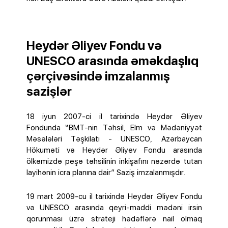
Heydər Əliyev Fondu və
UNESCO arasında əməkdaşlıq
çərçivəsində imzalanmış
sazişlər
18 iyun 2007-ci il tarixində Heydər Əliyev
Fondunda “BMT-nin Təhsil, Elm və Mədəniyyət
Məsələləri Təşkilatı - UNESCO, Azərbaycan
Hökuməti və Heydər Əliyev Fondu arasında
ölkəmizdə peşə təhsilinin inkişafını nəzərdə tutan
layihənin icra planına dair” Saziş imzalanmışdır.
19 mart 2009-cu il tarixində Heydər Əliyev Fondu
və UNESCO arasında qeyri-maddi mədəni irsin
qorunması üzrə strateji hədəflərə nail olmaq