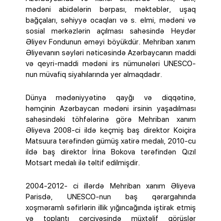
mədəni abidələrin bərpası, məktəblər, uşaq
bağçaları, səhiyyə ocaqları və s. elmi, mədəni və
sosial mərkəzlərin açılması sahəsində Heydər
Əliyev Fondunun əməyi böyükdür. Mehriban xanım
Əliyevanın səyləri nəticəsində Azərbaycanın maddi
və qeyri-maddi mədəni irs nümunələri UNESCO-
nun müvafiq siyahılarında yer almaqdadır.
Dünya mədəniyyətinə qayğı və diqqətinə,
həmçinin Azərbaycan mədəni irsinin yaşadılması
sahəsindəki töhfələrinə görə Mehriban xanım
Əliyeva 2008-ci ildə keçmiş baş direktor Koiçira
Matsuura tərəfindən gümüş xatirə medalı, 2010-cu
ildə baş direktor İrina Bokova tərəfindən Qızıl
Motsart medalı ilə təltif edilmişdir.
2004-2012- ci illərdə Mehriban xanım Əliyeva
Parisdə, UNESCO-nun baş qərargahında
xoşməramlı səfirlərin illik yığıncağında iştirak etmiş
və toplantı çərçivəsində müxtəlif görüşlər