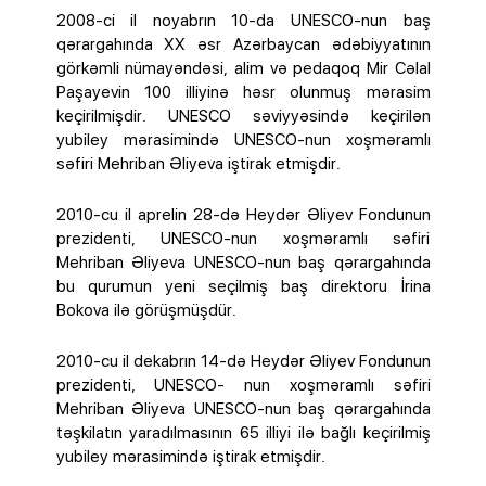
2008-ci il noyabrın 10-da UNESCO-nun baş
qərargahında XX əsr Azərbaycan ədəbiyyatının
görkəmli nümayəndəsi, alim və pedaqoq Mir Cəlal
Paşayevin 100 illiyinə həsr olunmuş mərasim
keçirilmişdir. UNESCO səviyyəsində keçirilən
yubiley mərasimində UNESCO-nun xoşməramlı
səfiri Mehriban Əliyeva iştirak etmişdir.
2010-cu il aprelin 28-də Heydər Əliyev Fondunun
prezidenti, UNESCO-nun xoşməramlı səfiri
Mehriban Əliyeva UNESCO-nun baş qərargahında
bu qurumun yeni seçilmiş baş direktoru İrina
Bokova ilə görüşmüşdür.
2010-cu il dekabrın 14-də Heydər Əliyev Fondunun
prezidenti, UNESCO- nun xoşməramlı səfiri
Mehriban Əliyeva UNESCO-nun baş qərargahında
təşkilatın yaradılmasının 65 illiyi ilə bağlı keçirilmiş
yubiley mərasimində iştirak etmişdir.