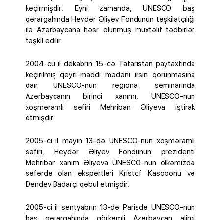
keçirmişdir. Eyni zamanda, UNESCO baş
qərargahında Heydər Əliyev Fondunun təşkilatçılığı
ilə Azərbaycana həsr olunmuş müxtəlif tədbirlər
təşkil edilir.
2004-cü il dekabrın 15-də Tatarıstan paytaxtında
keçirilmiş qeyri-maddi mədəni irsin qorunmasına
dair UNESCO-nun regional seminarında
Azərbaycanın birinci xanımı, UNESCO-nun
xoşməramlı səfiri Mehriban Əliyeva iştirak
etmişdir.
2005-ci il mayın 13-də UNESCO-nun xoşməramlı
səfiri, Heydər Əliyev Fondunun prezidenti
Mehriban xanım Əliyeva UNESCO-nun ölkəmizdə
səfərdə olan ekspertləri Kristof Kasobonu və
Dendev Badarçı qəbul etmişdir.
2005-ci il sentyabrın 13-də Parisdə UNESCO-nun
baş qərargahında görkəmli Azərbaycan alimi