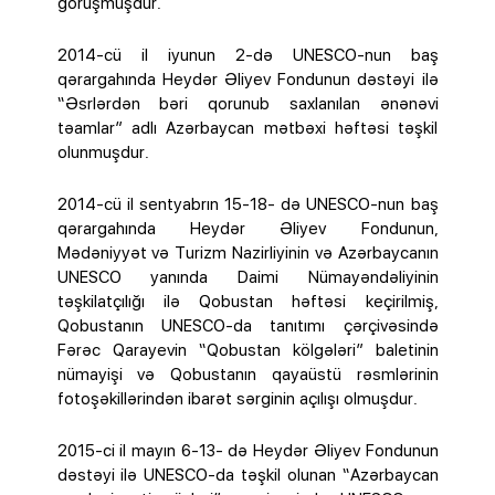
görüşmüşdür.
2014-cü il iyunun 2-də UNESCO-nun baş
qərargahında Heydər Əliyev Fondunun dəstəyi ilə
“Əsrlərdən bəri qorunub saxlanılan ənənəvi
təamlar” adlı Azərbaycan mətbəxi həftəsi təşkil
olunmuşdur.
2014-cü il sentyabrın 15-18- də UNESCO-nun baş
qərargahında Heydər Əliyev Fondunun,
Mədəniyyət və Turizm Nazirliyinin və Azərbaycanın
UNESCO yanında Daimi Nümayəndəliyinin
təşkilatçılığı ilə Qobustan həftəsi keçirilmiş,
Qobustanın UNESCO-da tanıtımı çərçivəsində
Fərəc Qarayevin “Qobustan kölgələri” baletinin
nümayişi və Qobustanın qayaüstü rəsmlərinin
fotoşəkillərindən ibarət sərginin açılışı olmuşdur.
2015-ci il mayın 6-13- də Heydər Əliyev Fondunun
dəstəyi ilə UNESCO-da təşkil olunan “Azərbaycan