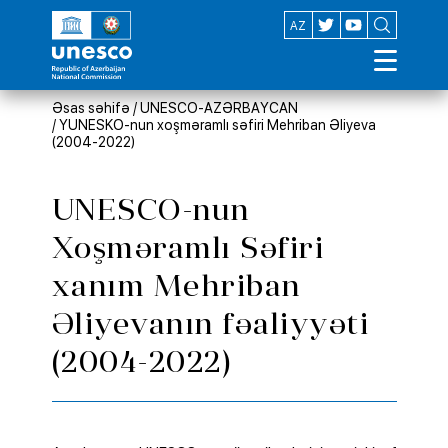
EN
AZ
Əsas səhifə
/
UNESCO-AZƏRBAYCAN
/
YUNESKO-nun xoşməramlı səfiri Mehriban Əliyeva
(2004-2022)
UNESCO-nun
Xoşməramlı Səfiri
xanım Mehriban
Əliyevanın fəaliyyəti
(2004-2022)