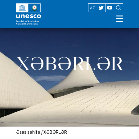
EN
AZ
XƏBƏRLƏR
Əsas səhifə
/
XƏBƏRLƏR