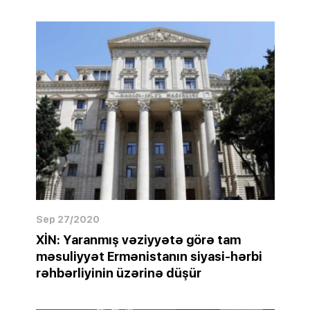
Sep 27/2020
XİN: Yaranmış vəziyyətə görə tam
məsuliyyət Ermənistanın siyasi-hərbi
rəhbərliyinin üzərinə düşür