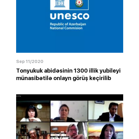
Sep 11/2020
Tonyukuk abidəsinin 1300 illik yubileyi
münasibətilə onlayn görüş keçirilib