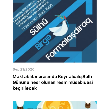
Sep 21/2020
Məktəblilər arasında Beynəlxalq Sülh
Gününə həsr olunan rəsm müsabiqəsi
keçiriləcək