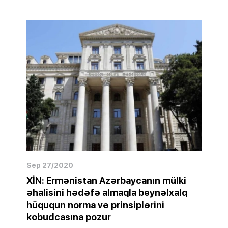
Sep 27/2020
XİN: Ermənistan Azərbaycanın mülki
əhalisini hədəfə almaqla beynəlxalq
hüququn norma və prinsiplərini
kobudcasına pozur