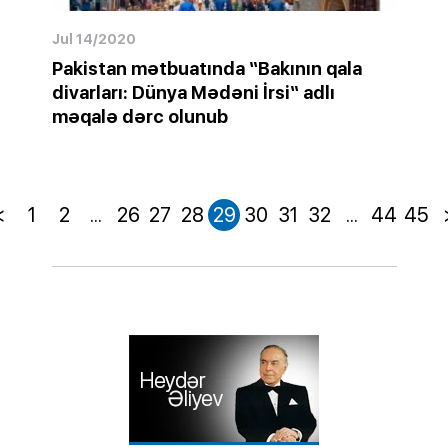
Jul 14/2020
Pakistan mətbuatında “Bakının qala
divarları: Dünya Mədəni İrsi“ adlı
məqalə dərc olunub
<
1
2
...
26
27
28
29
30
31
32
...
44
45