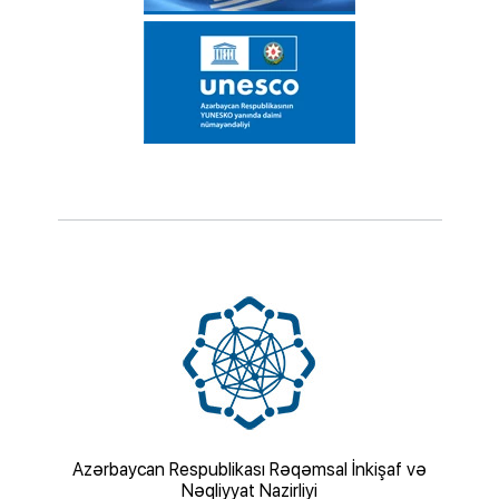
şaf və
Azərbaycan Respublikası Gənclər və İdman
Nazirliyi