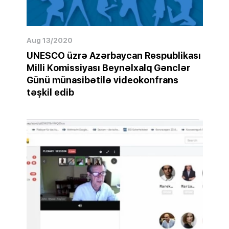
Aug 13/2020
UNESCO üzrə Azərbaycan Respublikası
Milli Komissiyası Beynəlxalq Gənclər
Günü münasibətilə videokonfrans
təşkil edib