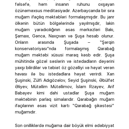
fəlsəfə, həm insanın ruhunu oxşayan
özünəməxsus meditasiyadır. Azərbaycanda bir sıra
muğam ifaçılıq məktəbləri formalaşmışdır. Bu janr
ölkənin bütün bölgələrində yayılmışdır, lakin
muğam yaradıcılığının əsas mərkəzləri Bakı,
Şamaxı, Gəncə, Naxçıvan və Şuşa hesab olunur.
Onların arasında Şuşada – “Şərqin
konservatoriyası”nda formalaşmış Qarabağ
muğam məktəbi xüsusi maraq kəsb edir. Şuşa
mühitində gözəl səslərin və istedadların dəyərini
yaxşı bilirdilər və təbiət öz gözəlliyi və həyat verən
havası ilə bu istedadlara həyat verirdi. Xan
Şuşinski, Zülfi Adıgözəlov, Seyid Şuşinski, Əbülfət
Əliyev, Mütəllim Mütəllimov, İslam Rzayev, Arif
Babayev kimi dahi ustadlar Şuşa muğam
məktəbinin parlaq simalarıdır. Qarabağın muğam
ifaçılarının əsas vizit kartı “Qarabağ şikəstəsi”
muğamıdır.
Son onilliklərdə muğama dair böyük elmi ədəbiyyat