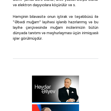
və elektron daşıyıcılara köçürülür və s.
Həmçinin bilavasitə onun iştirak və təşəbbüsü ilə
“Əbədi muğam” layihəsi işlənib hazırlanmış və bu
layihə çərçivəsində muğam incilərimizin bütün
dünyada tanıtımı və məşhurlaşması üçün irimiqyaslı
işlər görülmüşdür.