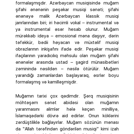
formalaşmışdır. Azərbaycan musiqisində muğam
şifahi ənənənin peşəkar musiqi sənəti; şifahi
ənənəyə malik Azərbaycan klassik musiqi
janrlarından biri; iri həcimli vokal – instrumental və
ya instrumental əsər hesab olunur. Muğam
mürəkkəb ideya – emosional məna daşıyır, dərin
təfəkkür, bədii həyacan və müxtəlif musiqi
obrazlarının inkişafını ifadə edir. Peşəkar musiqi
ifaçılarının yaradıcılıq məhsulu olan muğam şifahi
ənənələr arasında ustad – şagird münasibətləri
zəminində nəsildən – nəsilə ötürülür. Muğam
yarandığı zamanlardan başlayaraq, əsrlər boyu
formalaşmış və kamilləşmişdir.
Muğamın tarixi çox qədimdir. Şərq musiqisinin
möhtəşəm sənət abidəsi olan muğamın
yaranmasını alimlər hələ keçən minilliyə,
İslamaqədərki dövrə aid edirlər. Onun köklərini
zərdüştiliklə bağlayırlar. Muğam sözünün mənası
da “Allah tərəfindən göndərilən musiqi” kimi izah