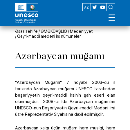
EN
AZ
Əsas səhifə
/
ƏMƏKDAŞLIQ
/
Mədəniyyət
/
Qeyri-maddi mədəni irs nümunələri
Azərbaycan muğamı
"Azərbaycan Muğamı" 7 noyabr 2003-cü il
tarixində Azərbaycan muğamı UNESCO tərəfindən
bəşəriyyətin qeyri-maddi irsinin şah əsəri elan
olunmuşdur. 2008-ci ildə Azərbaycan muğamları
UNESCO-nun Bəşəriyyətin Qeyri-maddi Mədəni İrsi
üzrə Reprezentativ Siyahısına daxil edilmişdir.
Azərbaycan xalqı üçün muğam həm musiqi, həm