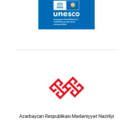
rliyi
Azərbaycan Respublikası Mədəniyyət Nazirliyi
Az