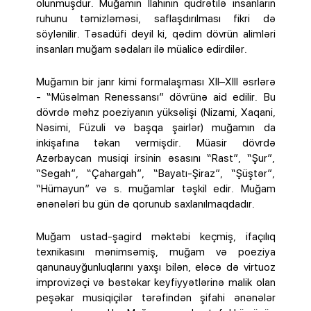
olunmuşdur. Muğamın İlahinin qüdrətilə insanların
ruhunu təmizləməsi, saflaşdırılması fikri də
söylənilir. Təsadüfi deyil ki, qədim dövrün alimləri
insanları muğam sədaları ilə müalicə edirdilər.
Muğamın bir janr kimi formalaşması XII–XIII əsrlərə
- “Müsəlman Renessansı” dövrünə aid edilir. Bu
dövrdə məhz poeziyanın yüksəlişi (Nizami, Xaqani,
Nəsimi, Füzuli və başqa şairlər) muğamın da
inkişafına təkan vermişdir. Müasir dövrdə
Azərbaycan musiqi irsinin əsasını “Rast”, “Şur”,
“Segah”, “Çahargah”, “Bayatı-Şiraz”, “Şüştər”,
“Hümayun” və s. muğamlar təşkil edir. Muğam
ənənələri bu gün də qorunub saxlanılmaqdadır.
Muğam ustad-şagird məktəbi keçmiş, ifaçılıq
texnikasını mənimsəmiş, muğam və poeziya
qanunauyğunluqlarını yaxşı bilən, eləcə də virtuoz
improvizəçi və bəstəkar keyfiyyətlərinə malik olan
peşəkar musiqiçilər tərəfindən şifahi ənənələr