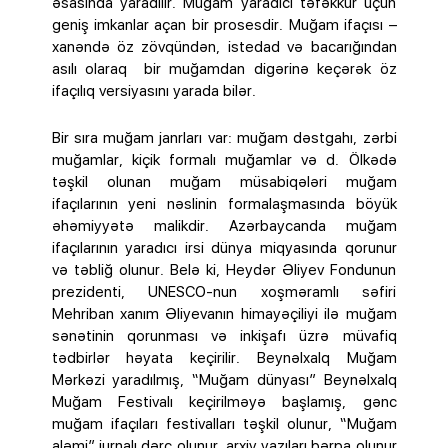
əsasında yaradılır. Muğam yaradıcı təfəkkür üçün
geniş imkanlar açan bir prosesdir. Muğam ifaçısı –
xanəndə öz zövqündən, istedad və bacarığından
asılı olaraq bir muğamdan digərinə keçərək öz
ifaçılıq versiyasını yarada bilər.
Bir sıra muğam janrları var: muğam dəstgahı, zərbi
muğamlar, kiçik formalı muğamlar və d. Ölkədə
təşkil olunan muğam müsabiqələri muğam
ifaçılarının yeni nəslinin formalaşmasında böyük
əhəmiyyətə malikdir. Azərbaycanda muğam
ifaçılarının yaradıcı irsi dünya miqyasında qorunur
və təbliğ olunur. Belə ki, Heydər Əliyev Fondunun
prezidenti, UNESCO-nun xoşməramlı səfiri
Mehriban xanım Əliyevanın himayəçiliyi ilə muğam
sənətinin qorunması və inkişafı üzrə müvafiq
tədbirlər həyata keçirilir. Beynəlxalq Muğam
Mərkəzi yaradılmış, “Muğam dünyası” Beynəlxalq
Muğam Festivalı keçirilməyə başlamış, gənc
muğam ifaçıları festivalları təşkil olunur, “Muğam
aləmi” jurnalı dərc olunur, arxiv yazıları bərpa olunur