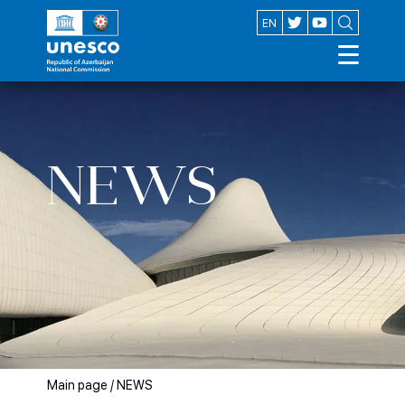
AZ
EN
NEWS
Main page
/
NEWS