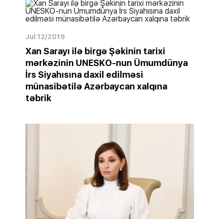
Jul 12/2019
Xan Sarayı ilə birgə Şəkinin tarixi
mərkəzinin UNESKO-nun Ümumdünya
İrs Siyahısına daxil edilməsi
münasibətilə Azərbaycan xalqına
təbrik