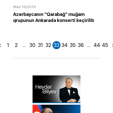
May 13/2019
Azərbaycanın “Qarabağ” muğam
qrupunun Ankarada konserti keçirilib
<
1
2
...
30
31
32
33
34
35
36
...
44
45