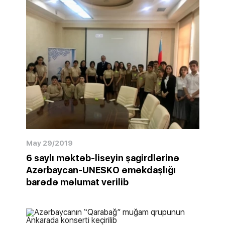
May 29/2019
6 saylı məktəb-liseyin şagirdlərinə
Azərbaycan-UNESKO əməkdaşlığı
barədə məlumat verilib