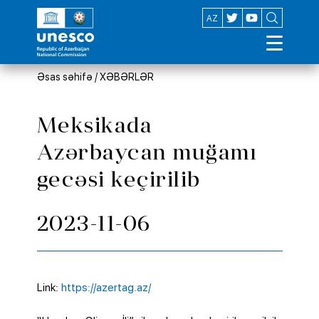
EN
AZ
Əsas səhifə
/
XƏBƏRLƏR
Meksikada
Azərbaycan muğamı
gecəsi keçirilib
2023-11-06
Link:
https://azertag.az/