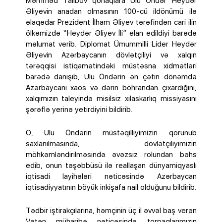
Məmməd Talıbov qonaqlara Ulu Öndər Heydər
Əliyevin anadan olmasının 100-cü ildönümü ilə
əlaqədar Prezident İlham Əliyev tərəfindən cari ilin
ölkəmizdə “Heydər Əliyev İli” elan edildiyi barədə
məlumat verib. Diplomat Ümummilli Lider Heydər
Əliyevin Azərbaycanın dövlətçiliyi və xalqın
tərəqqisi istiqamətindəki müstəsna xidmətləri
barədə danışıb, Ulu Öndərin ən çətin dönəmdə
Azərbaycanı xaos və dərin böhrandan çıxardığını,
xalqımızın taleyində misilsiz xilaskarlıq missiyasını
şərəflə yerinə yetirdiyini bildirib.
O, Ulu Öndərin müstəqilliyimizin qorunub
saxlanılmasında, dövlətçiliyimizin
möhkəmləndirilməsində əvəzsiz rolundan bəhs
edib, onun təşəbbüsü ilə reallaşan dünyamiqyaslı
iqtisadi layihələri nəticəsində Azərbaycan
iqtisadiyyatının böyük inkişafa nail olduğunu bildirib.
Tədbir iştirakçılarına, həmçinin üç il əvvəl baş verən
Vətən müharibə nəticəsində torpaqlarımızın