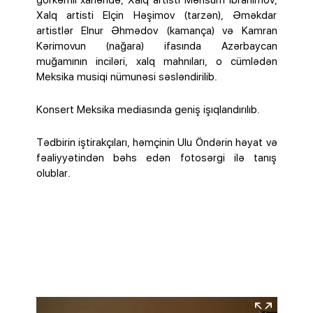
görkəmli xanəndə, Xalq artisti Mənsum İbrahimov,
Xalq artisti Elçin Həşimov (tarzən), Əməkdar
artistlər Elnur Əhmədov (kamança) və Kamran
Kərimovun (nağara) ifasında Azərbaycan
muğamının inciləri, xalq mahnıları, o cümlədən
Meksika musiqi nümunəsi səsləndirilib.
Konsert Meksika mediasında geniş işıqlandırılıb.
Tədbirin iştirakçıları, həmçinin Ulu Öndərin həyat və
fəaliyyətindən bəhs edən fotosərgi ilə tanış
olublar.