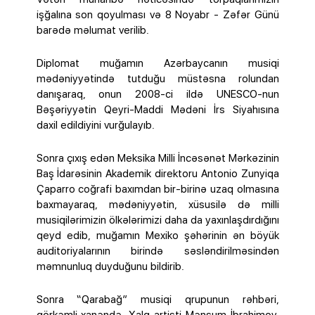
işğalına son qoyulması və 8 Noyabr - Zəfər Günü
barədə məlumat verilib.
Diplomat muğamın Azərbaycanın musiqi
mədəniyyətində tutduğu müstəsna rolundan
danışaraq, onun 2008-ci ildə UNESCO-nun
Bəşəriyyətin Qeyri-Maddi Mədəni İrs Siyahısına
daxil edildiyini vurğulayıb.
Sonra çıxış edən Meksika Milli İncəsənət Mərkəzinin
Baş İdarəsinin Akademik direktoru Antonio Zunyiqa
Çaparro coğrafi baxımdan bir-birinə uzaq olmasına
baxmayaraq, mədəniyyətin, xüsusilə də milli
musiqilərimizin ölkələrimizi daha da yaxınlaşdırdığını
qeyd edib, muğamın Mexiko şəhərinin ən böyük
auditoriyalarının birində səsləndirilməsindən
məmnunluq duyduğunu bildirib.
Sonra “Qarabağ” musiqi qrupunun rəhbəri,