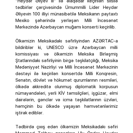
“Heydər Əliyev İli” ilə əlaqədar keçirilən silsilə
tədbirlər çərçivəsində Ümummilli Lider Heydər
Əliyevin 100 illiyi münasibətilə Meksikanın paytaxtı
Mexiko şəhərində yerləşən Milli İncəsənət
Mərkəzində Azərbaycan muğamı konserti keçirilib.
Ölkəmizin Meksikadakı səfirliyindən AZƏRTAC-a
bildiriblər ki, UNESCO üzrə Azərbaycan milli
komissiyası və ölkəmizin Meksika Birləşmiş
Ştatlarındakı səfirliyinin birgə təşkilatçılığı, Meksika
Mədəniyyət Nazirliyi və Milli İncəsənət Mərkəzinin
dəstəyi ilə keçirilən konsertdə Milli Konqresin,
Senatın, dövlət və hökumət qurumlarının rəsmiləri,
ölkədə akkreditə olunmuş diplomatik korpusun
nümayəndələri, yerli KİV təmsilçiləri, işgüzar, elmi
dairələrin, gənclər və icma təşkilatlarının üzvləri,
həmçinin bu ölkədə yaşayan həmvətənlərimiz
iştirak ediblər.
Tədbirdə çıxış edən ölkəmizin Meksikadakı səfiri