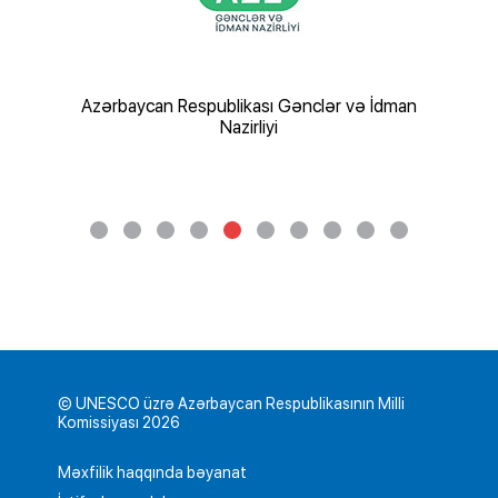
şaf və
Azərbaycan Respublikası Gənclər və İdman
Nazirliyi
© UNESCO üzrə Azərbaycan Respublikasının Milli
Komissiyası 2026
Məxfilik haqqında bəyanat