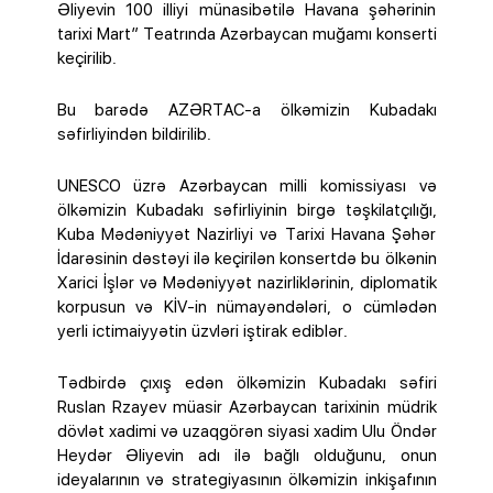
Əliyevin 100 illiyi münasibətilə Havana şəhərinin
tarixi Mart” Teatrında Azərbaycan muğamı konserti
keçirilib.
Bu barədə AZƏRTAC-a ölkəmizin Kubadakı
səfirliyindən bildirilib.
UNESCO üzrə Azərbaycan milli komissiyası və
ölkəmizin Kubadakı səfirliyinin birgə təşkilatçılığı,
Kuba Mədəniyyət Nazirliyi və Tarixi Havana Şəhər
İdarəsinin dəstəyi ilə keçirilən konsertdə bu ölkənin
Xarici İşlər və Mədəniyyət nazirliklərinin, diplomatik
korpusun və KİV-in nümayəndələri, o cümlədən
yerli ictimaiyyətin üzvləri iştirak ediblər.
Tədbirdə çıxış edən ölkəmizin Kubadakı səfiri
Ruslan Rzayev müasir Azərbaycan tarixinin müdrik
dövlət xadimi və uzaqgörən siyasi xadim Ulu Öndər
Heydər Əliyevin adı ilə bağlı olduğunu, onun
ideyalarının və strategiyasının ölkəmizin inkişafının