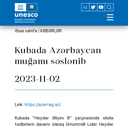
EN
AZ
Əsas səhifə
/
XƏBƏRLƏR
Kubada Azərbaycan
muğamı səslənib
2023-11-02
Link:
https://azertag.az/
Kubada “Heydər Əliyev İli” çərçivəsində silsilə
tədbirlərin davamı olaraq Ümummilli Lider Heydər