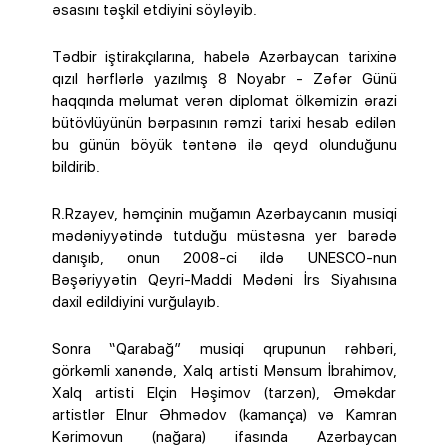
əsasını təşkil etdiyini söyləyib.
Tədbir iştirakçılarına, habelə Azərbaycan tarixinə
qızıl hərflərlə yazılmış 8 Noyabr - Zəfər Günü
haqqında məlumat verən diplomat ölkəmizin ərazi
bütövlüyünün bərpasının rəmzi tarixi hesab edilən
bu günün böyük təntənə ilə qeyd olunduğunu
bildirib.
R.Rzayev, həmçinin muğamın Azərbaycanın musiqi
mədəniyyətində tutduğu müstəsna yer barədə
danışıb, onun 2008-ci ildə UNESCO-nun
Bəşəriyyətin Qeyri-Maddi Mədəni İrs Siyahısına
daxil edildiyini vurğulayıb.
Sonra “Qarabağ” musiqi qrupunun rəhbəri,
görkəmli xanəndə, Xalq artisti Mənsum İbrahimov,
Xalq artisti Elçin Həşimov (tarzən), Əməkdar
artistlər Elnur Əhmədov (kamança) və Kamran
Kərimovun (nağara) ifasında Azərbaycan