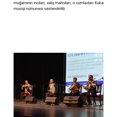
muğamının inciləri, xalq mahnıları, o cümlədən Kuba
musiqi nümunəsi səsləndirilib.