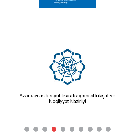
iyi
Azərbaycan Respublikası Rəqəmsal İnkişaf və
Azə
Nəqliyyat Nazirliyi