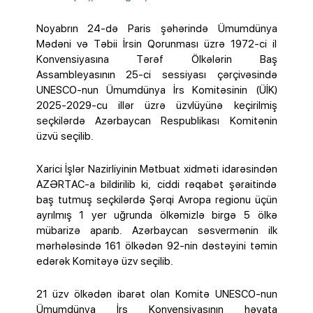
Noyabrın 24-də Paris şəhərində Ümumdünya
Mədəni və Təbii İrsin Qorunması üzrə 1972-ci il
Konvensiyasına Tərəf Ölkələrin Baş
Assambleyasının 25-ci sessiyası çərçivəsində
UNESCO-nun Ümumdünya İrs Komitəsinin (ÜİK)
2025-2029-cu illər üzrə üzvlüyünə keçirilmiş
seçkilərdə Azərbaycan Respublikası Komitənin
üzvü seçilib.
Xarici İşlər Nazirliyinin Mətbuat xidməti idarəsindən
AZƏRTAC-a bildirilib ki, ciddi rəqabət şəraitində
baş tutmuş seçkilərdə Şərqi Avropa regionu üçün
ayrılmış 1 yer uğrunda ölkəmizlə birgə 5 ölkə
mübarizə aparıb. Azərbaycan səsvermənin ilk
mərhələsində 161 ölkədən 92-nin dəstəyini təmin
edərək Komitəyə üzv seçilib.
21 üzv ölkədən ibarət olan Komitə UNESCO-nun
Ümumdünya İrs Konvensiyasının həyata