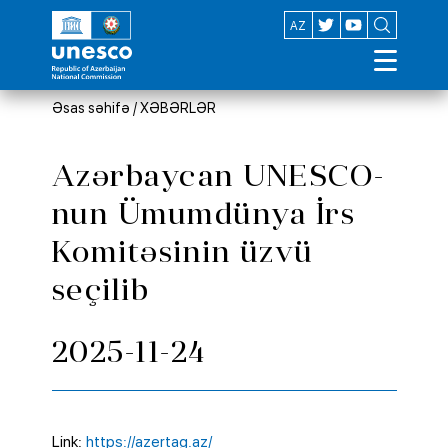
EN
AZ
Əsas səhifə
/
XƏBƏRLƏR
Azərbaycan UNESCO-
nun Ümumdünya İrs
Komitəsinin üzvü
seçilib
2025-11-24
Link:
https://azertag.az/