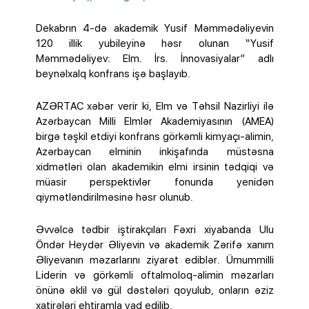
Dekabrın 4-də akademik Yusif Məmmədəliyevin
120 illik yubileyinə həsr olunan “Yusif
Məmmədəliyev: Elm. İrs. İnnovasiyalar” adlı
beynəlxalq konfrans işə başlayıb.
AZƏRTAC xəbər verir ki, Elm və Təhsil Nazirliyi ilə
Azərbaycan Milli Elmlər Akademiyasının (AMEA)
birgə təşkil etdiyi konfrans görkəmli kimyaçı-alimin,
Azərbaycan elminin inkişafında müstəsna
xidmətləri olan akademikin elmi irsinin tədqiqi və
müasir perspektivlər fonunda yenidən
qiymətləndirilməsinə həsr olunub.
Əvvəlcə tədbir iştirakçıları Fəxri xiyabanda Ulu
Öndər Heydər Əliyevin və akademik Zərifə xanım
Əliyevanın məzarlarını ziyarət ediblər. Ümummilli
Liderin və görkəmli oftalmoloq-alimin məzarları
önünə əklil və gül dəstələri qoyulub, onların əziz
xatirələri ehtiramla yad edilib.