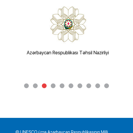
irliyi
Azərbaycan Respublikası Təhsil Nazirliyi
Azərb
© UNESCO üzrə Azərbaycan Respublikasının Milli