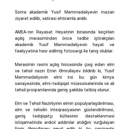
Sonra akademik Yusif Məmmədəliyevin məzarı
ziyarət edilib, xatirəsi ehtiramla anılıb.
AMEA-nın Rəyasət Heyətinin binasında keçirilən
açılış mərasimindən öncə tədbir iştirakçıları
akademik Yusif Məmmədəliyevin həyat və
fəaliyyətinə həsr edilmiş fotosərgi ilə tanış olublar.
Mərasimin rəsmi açılış hissəsində çıxış edən elm
və təhsil naziri Emin Əmrullayev bildirib ki, Yusif
Məmmədəliyevin elmi irsi bu gün kimya
sənayesində, elmi-tədqiqat müəssisələrində və ali
təhsil proqramlarında geniş şəkildə tətbiq olunur.
Elm və Təhsil Nazirliyinin elmin populyarlaşdırılması,
elm və təhsilin inteqrasiyasının gücləndirilməsi,
geniş tədqiqatçı kütləsinin dəstəklənməsi
istiqamətində ardıcıl addımlar atdığını vurğulayan
Emin Əmrullayev qeyd edib ki, bu çərçivədə