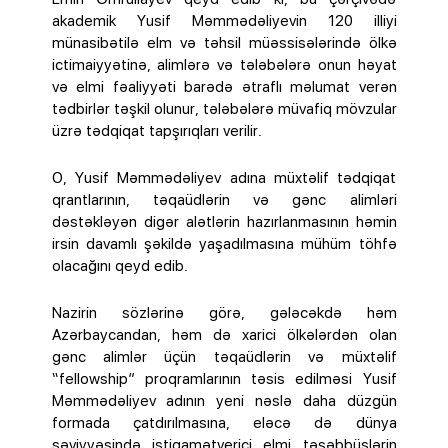
akademik Yusif Məmmədəliyevin 120 illiyi
münasibətilə elm və təhsil müəssisələrində ölkə
ictimaiyyətinə, alimlərə və tələbələrə onun həyat
və elmi fəaliyyəti barədə ətraflı məlumat verən
tədbirlər təşkil olunur, tələbələrə müvafiq mövzular
üzrə tədqiqat tapşırıqları verilir.
O, Yusif Məmmədəliyev adına müxtəlif tədqiqat
qrantlarının, təqaüdlərin və gənc alimləri
dəstəkləyən digər alətlərin hazırlanmasının həmin
irsin davamlı şəkildə yaşadılmasına mühüm töhfə
olacağını qeyd edib.
Nazirin sözlərinə görə, gələcəkdə həm
Azərbaycandan, həm də xarici ölkələrdən olan
gənc alimlər üçün təqaüdlərin və müxtəlif
“fellowship” proqramlarının təsis edilməsi Yusif
Məmmədəliyev adının yeni nəslə daha düzgün
formada çatdırılmasına, eləcə də dünya
səviyyəsində istiqamətverici elmi təşəbbüslərin