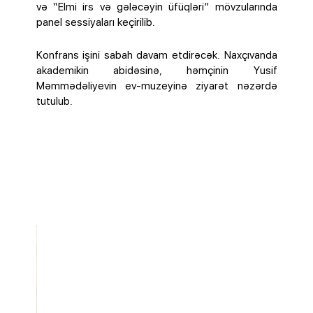
və “Elmi irs və gələcəyin üfüqləri” mövzularında
panel sessiyaları keçirilib.
Konfrans işini sabah davam etdirəcək. Naxçıvanda
akademikin abidəsinə, həmçinin Yusif
Məmmədəliyevin ev-muzeyinə ziyarət nəzərdə
tutulub.