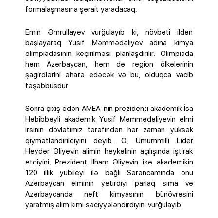
formalaşmasına şərait yaradacaq.
Emin Əmrullayev vurğulayıb ki, növbəti ildən
başlayaraq Yusif Məmmədəliyev adına kimya
olimpiadasının keçirilməsi planlaşdırılır. Olimpiada
həm Azərbaycan, həm də region ölkələrinin
şagirdlərini əhatə edəcək və bu, olduqca vacib
təşəbbüsdür.
Sonra çıxış edən AMEA-nın prezidenti akademik İsa
Həbibbəyli akademik Yusif Məmmədəliyevin elmi
irsinin dövlətimiz tərəfindən hər zaman yüksək
qiymətləndirildiyini deyib. O, Ümummilli Lider
Heydər Əliyevin alimin heykəlinin açılışında iştirak
etdiyini, Prezident İlham Əliyevin isə akademikin
120 illik yubileyi ilə bağlı Sərəncamında onu
Azərbaycan elminin yetirdiyi parlaq sima və
Azərbaycanda neft kimyasının bünövrəsini
yaratmış alim kimi səciyyələndirdiyini vurğulayıb.