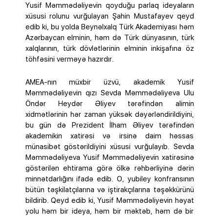
Yusif Məmmədəliyevin qoyduğu parlaq ideyaların
xüsusi rolunu vurğulayan Şahin Mustafayev qeyd
edib ki, bu yolda Beynəlxalq Türk Akademiyası həm
Azərbaycan elminin, həm də Türk dünyasının, türk
xalqlarının, türk dövlətlərinin elminin inkişafına öz
töhfəsini verməyə hazırdır.
AMEA-nın müxbir üzvü, akademik Yusif
Məmmədəliyevin qızı Sevda Məmmədəliyeva Ulu
Öndər Heydər Əliyev tərəfindən alimin
xidmətlərinin hər zaman yüksək dəyərləndirildiyini,
bu gün də Prezident İlham Əliyev tərəfindən
akademikin xatirəsi və irsinə daim həssas
münasibət göstərildiyini xüsusi vurğulayıb. Sevda
Məmmədəliyeva Yusif Məmmədəliyevin xatirəsinə
göstərilən ehtirama görə ölkə rəhbərliyinə dərin
minnətdarlığını ifadə edib. O, yubiley konfransının
bütün təşkilatçılarına və iştirakçılarına təşəkkürünü
bildirib. Qeyd edib ki, Yusif Məmmədəliyevin həyat
yolu həm bir ideya, həm bir məktəb, həm də bir