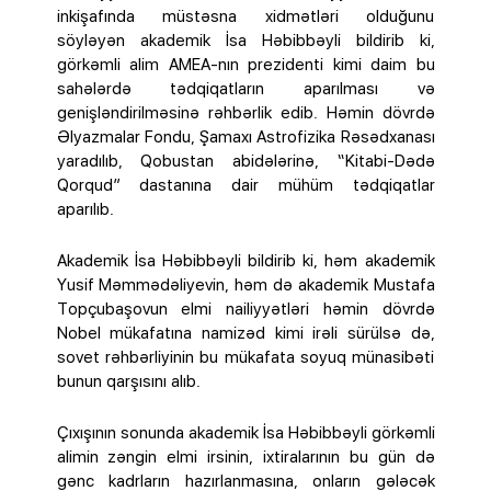
inkişafında müstəsna xidmətləri olduğunu
söyləyən akademik İsa Həbibbəyli bildirib ki,
görkəmli alim AMEA-nın prezidenti kimi daim bu
sahələrdə tədqiqatların aparılması və
genişləndirilməsinə rəhbərlik edib. Həmin dövrdə
Əlyazmalar Fondu, Şamaxı Astrofizika Rəsədxanası
yaradılıb, Qobustan abidələrinə, “Kitabi-Dədə
Qorqud” dastanına dair mühüm tədqiqatlar
aparılıb.
Akademik İsa Həbibbəyli bildirib ki, həm akademik
Yusif Məmmədəliyevin, həm də akademik Mustafa
Topçubaşovun elmi nailiyyətləri həmin dövrdə
Nobel mükafatına namizəd kimi irəli sürülsə də,
sovet rəhbərliyinin bu mükafata soyuq münasibəti
bunun qarşısını alıb.
Çıxışının sonunda akademik İsa Həbibbəyli görkəmli
alimin zəngin elmi irsinin, ixtiralarının bu gün də
gənc kadrların hazırlanmasına, onların gələcək