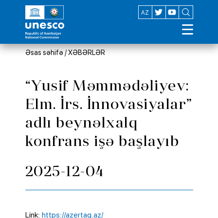
EN
AZ
Əsas səhifə
/
XƏBƏRLƏR
“Yusif Məmmədəliyev:
Elm. İrs. İnnovasiyalar”
adlı beynəlxalq
konfrans işə başlayıb
2025-12-04
Link:
https://azertag.az/