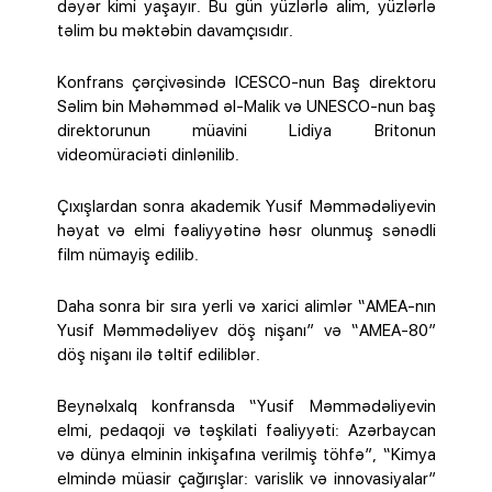
dəyər kimi yaşayır. Bu gün yüzlərlə alim, yüzlərlə
təlim bu məktəbin davamçısıdır.
Konfrans çərçivəsində ICESCO-nun Baş direktoru
Səlim bin Məhəmməd əl-Malik və UNESCO-nun baş
direktorunun müavini Lidiya Britonun
videomüraciəti dinlənilib.
Çıxışlardan sonra akademik Yusif Məmmədəliyevin
həyat və elmi fəaliyyətinə həsr olunmuş sənədli
film nümayiş edilib.
Daha sonra bir sıra yerli və xarici alimlər “AMEA-nın
Yusif Məmmədəliyev döş nişanı” və “AMEA-80”
döş nişanı ilə təltif ediliblər.
Beynəlxalq konfransda “Yusif Məmmədəliyevin
elmi, pedaqoji və təşkilati fəaliyyəti: Azərbaycan
və dünya elminin inkişafına verilmiş töhfə”, “Kimya
elmində müasir çağırışlar: varislik və innovasiyalar”