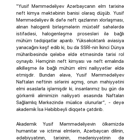
“Yusif Məmmədəliyev Azərbaycanın elm tarixinə
neft kimya məktəbinin banisi olaraq düşüb. Yusif
Məmmədəliyev ilk dəfə neft qazlarının xlorlaşması,
alınan halogenli birləşmələrin müxtəlif sahələrdə
istifadəsi, halogenləşmə prosesləri ilə bağlı
mühüm tədqiqatlar aparıb. Yüksəkoktanlı aviasiya
yanacağını kəşf edib ki, bu da SSRİ-nin İkinci Dünya
müharibəsində qələbə əldə etməsində tarixi rol
oynayıb. Həmçinin neft kimyası və neft emalında
alkilləşmə ilə bağlı mühüm elmi nailiyyətlər əldə
etmişdir. Bundan əlavə, Yusif Məmmədəliyev
Naftalan neftinin sirlərini açmış, onun mahiyyətini
elmi əsaslarla işləmişdir ki, insanlarımız bu gün də
görkəmli alimimizin nailiyyəti əsasında Naftalan
Sağlamlıq Mərkəzində müalicə olunurlar”, - deyə
akademik İsa Həbibbəyli diqqətə çatdırıb.
Akademik Yusif Məmmədəliyevin ölkəmizdə
humanitar və ictimai elmlərin, Azərbaycan dilinin,
ədəbiyyatının, tarixinin, mədəniyyətinin də