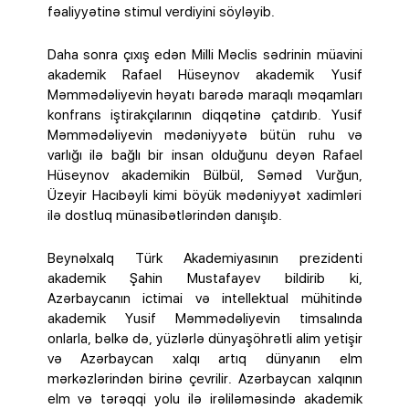
fəaliyyətinə stimul verdiyini söyləyib.
Daha sonra çıxış edən Milli Məclis sədrinin müavini
akademik Rafael Hüseynov akademik Yusif
Məmmədəliyevin həyatı barədə maraqlı məqamları
konfrans iştirakçılarının diqqətinə çatdırıb. Yusif
Məmmədəliyevin mədəniyyətə bütün ruhu və
varlığı ilə bağlı bir insan olduğunu deyən Rafael
Hüseynov akademikin Bülbül, Səməd Vurğun,
Üzeyir Hacıbəyli kimi böyük mədəniyyət xadimləri
ilə dostluq münasibətlərindən danışıb.
Beynəlxalq Türk Akademiyasının prezidenti
akademik Şahin Mustafayev bildirib ki,
Azərbaycanın ictimai və intellektual mühitində
akademik Yusif Məmmədəliyevin timsalında
onlarla, bəlkə də, yüzlərlə dünyaşöhrətli alim yetişir
və Azərbaycan xalqı artıq dünyanın elm
mərkəzlərindən birinə çevrilir. Azərbaycan xalqının
elm və tərəqqi yolu ilə irəliləməsində akademik