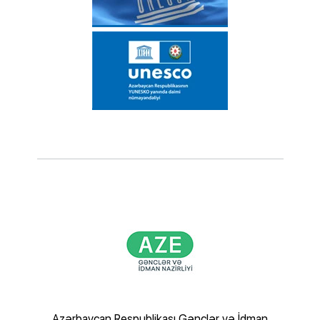
şaf və
Azərbaycan Respublikası Gənclər və İdman