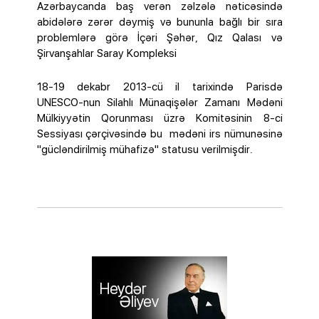
Azərbaycanda baş verən zəlzələ nəticəsində
abidələrə zərər dəymiş və bununla bağlı bir sıra
problemlərə görə İçəri Şəhər, Qız Qalası və
Şirvanşahlar Saray Kompleksi
18-19 dekabr 2013-cü il tarixində Parisdə
UNESCO-nun Silahlı Münaqişələr Zamanı Mədəni
Mülkiyyətin Qorunması üzrə Komitəsinin 8-ci
Sessiyası çərçivəsində bu mədəni irs nümunəsinə
"gücləndirilmiş mühafizə" statusu verilmişdir.