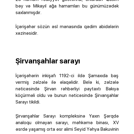
bəy və Mikayıl ağa hamamları bu günümüzədək
saxlanmışdır.
İçərişəhər sözün əsl mənasında qədim abidələrin
xəzinəsidir.
Şirvanşahlar sarayı
İçərişəhərin inkişafı 1192-ci ildə Şamaxıda baş
vermiş zəlzələ ilə əlaqəlidir. Belə ki, zəlzələ
nəticəsində Şirvan rəhbərliyi paytaxtı Bakıya
köçürməli oldu və bunun nəticəsində Şirvanşahlar
Sarayı tikildi.
Şirvanşahlar Sarayı kompleksinə Yaxın Şərqdə
analoqu olmayan sarayı, məhkəmə binası, XV
əsrdə yaşamış orta əsr alimi Seyid Yəhya Bakuvinin