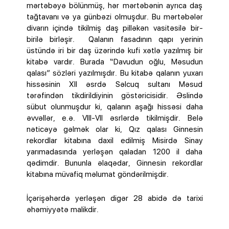
mərtəbəyə bölünmüş, hər mərtəbənin ayrıca daş
tağtavanı və ya günbəzi olmuşdur. Bu mərtəbələr
divarın içində tikilmiş daş pilləkən vasitəsilə bir-
birilə birləşir. Qalanın fasadının qapı yerinin
üstündə iri bir daş üzərində kufi xətlə yazılmış bir
kitabə vardır. Burada “Davudun oğlu, Məsudun
qalası” sözləri yazılmışdır. Bu kitabə qalanın yuxarı
hissəsinin XII əsrdə Səlcuq sultanı Məsud
tərəfindən tikdirildiyinin göstəricisidir. Əslində
sübut olunmuşdur ki, qalanın aşağı hissəsi daha
əvvəllər, e.ə. VIII-VII əsrlərdə tikilmişdir. Belə
nəticəyə gəlmək olar ki, Qız qalası Ginnesin
rekordlar kitabına daxil edilmiş Misirdə Sinay
yarımadasında yerləşən qaladan 1200 il daha
qədimdir. Bununla əlaqədar, Ginnesin rekordlar
kitabına müvafiq məlumat göndərilmişdir.
İçərişəhərdə yerləşən digər 28 abidə də tarixi
əhəmiyyətə malikdir.