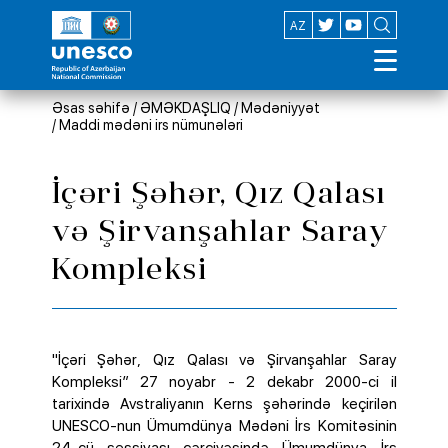
EN
AZ
Əsas səhifə
/
ƏMƏKDAŞLIQ
/
Mədəniyyət
/
Maddi mədəni irs nümunələri
İçəri Şəhər, Qız Qalası
və Şirvanşahlar Saray
Kompleksi
"İçəri Şəhər, Qız Qalası və Şirvanşahlar Saray
Kompleksi” 27 noyabr - 2 dekabr 2000-ci il
tarixində Avstraliyanın Kerns şəhərində keçirilən
UNESCO-nun Ümumdünya Mədəni İrs Komitəsinin