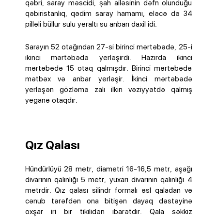
qəbri, saray məscidi, şah ailəsinin dəfn olunduğu
qəbiristanlıq, qədim saray hamamı, eləcə də 34
pilləli büllur sulu yeraltı su anbarı daxil idi.
Sarayın 52 otağından 27-si birinci mərtəbədə, 25-i
ikinci mərtəbədə yerləşirdi. Hazırda ikinci
mərtəbədə 15 otaq qalmışdır. Birinci mərtəbədə
mətbəx və anbar yerləşir. İkinci mərtəbədə
yerləşən gözləmə zalı ilkin vəziyyətdə qalmış
yeganə otaqdır.
Qız Qalası
Hündürlüyü 28 metr, diametri 16-16,5 metr, aşağı
divarının qalınlığı 5 metr, yuxarı divarının qalınlığı 4
metrdir. Qız qalası silindr formalı əsl qaladan və
cənub tərəfdən ona bitişən dayaq dəstəyinə
oxşar iri bir tikilidən ibarətdir. Qala səkkiz