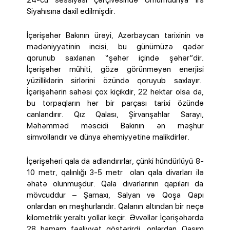
24-cü sessiyası çərçivəsində Ümumdünya İrs
Siyahısına daxil edilmişdir.
İçərişəhər Bakının ürəyi, Azərbaycan tarixinin və
mədəniyyətinin incisi, bu günümüzə qədər
qorunub saxlanan “şəhər içində şəhər”dir.
İçərişəhər mühiti, gözə görünməyən enerjisi
yüzilliklərin sirlərini özündə qoruyub saxlayır.
İçərişəhərin sahəsi çox kiçikdir, 22 hektar olsa da,
bu torpaqların hər bir parçası tarixi özündə
canlandırır. Qız Qalası, Şirvanşahlar Sarayı,
Məhəmməd məscidi Bakının ən məşhur
simvollarıdır və dünya əhəmiyyətinə malikdirlər.
İçərişəhəri qala da adlandırırlar, çünki hündürlüyü 8-
10 metr, qalınlığı 3-5 metr olan qala divarları ilə
əhatə olunmuşdur. Qala divarlarının qapıları da
mövcuddur – Şamaxı, Salyan və Qoşa Qapı
onlardan ən məşhurlarıdır. Qalanın altından bir neçə
kilometrlik yeraltı yollar keçir. Əvvəllər İçərişəhərdə
28 hamam fəaliyyət göstərirdi, onlardan Qasım