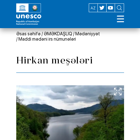
EN
AZ
Əsas səhifə
/
ƏMƏKDAŞLIQ
/
Mədəniyyət
/
Maddi mədəni irs nümunələri
Hirkan meşələri