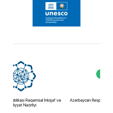
İnkişaf və
Azərbaycan Respublikası Gənclər və İdman
Nazirliyi