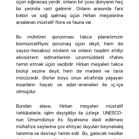
üçün sığınacaq yerdir, onların bir çoxu dünyanın heç
bir yerində rast gəlinmir. Onların arasında fars
bəbiri və sağ qalmaq üçün Hirkan meşələrinə
arxalanan müxtəlif flora və fauna var.
Bu mühitinin qorunması təkcə planetimizin
biomüxtəlifliyini qorumaq üçün deyil, həm də
saysız-hesabsız növlərin və onların təqdim etdiyi
ekosistem xidmətlərinin uzunmüddətli rifahını
təmin etmək üçün vacibdir. Hirkan meşələri təkcə
bioloji xəzinə deyil, həm də mədəni və tarixi
möcüzədir. Əsrlər boyu onun ətrafında yaşayan
insanların həyatı və adət-ənənələri ilə iç-içə
olmuşdur.
Bundan əlavə, Hirkan meşələri müxtəlif
təhlükələrlə, iqlim dəyişikliyi ilə üzləşir. UNESCO-
nun Ümumdünya İrs Siyahısına daxil edilməsi
mühafizə səylərinə çox ehtiyac duyulan beynəlxalq
tanınma və dəstəyi təmin edir. Bu, gələcək nəsillər