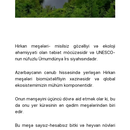
Hirkan meşələri- misilsiz gözəlliyi və ekoloji
əhəmiyyəti olan təbiət möcüzəsidir və UNESCO-
nun nüfuzlu Ümumdünya İrs siyahısındadır.
Azərbaycanın cənub hissəsində yerləşən Hirkan
meşələri biomüxtəlifliyin xəzinəsidir və qlobal
ekosistemimizin mühüm komponentidir.
Onun mənşəyini üçüncü dövrə aid etmək olar ki, bu
da onu yer kürəsinin ən qədim meşələrindən biri
edir.
Bu meşə saysız-hesabsız bitki və heyvan növləri