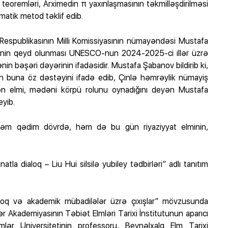
eoremləri, Arximedin π yaxınlaşmasının təkmilləşdirilməsi
matik metod təklif edib.
spublikasının Milli Komissiyasının nümayəndəsi Mustafa
leyinin qeyd olunması UNESCO-nun 2024-2025-ci illər üzrə
nin bəşəri dəyərinin ifadəsidir. Mustafa Şabanov bildirib ki,
buna öz dəstəyini ifadə edib, Çinlə həmrəylik nümayiş
xən elmi, mədəni körpü rolunu oynadığını deyən Mustafa
yib.
rı həm qədim dövrdə, həm də bu gün riyaziyyat elminin,
natla dialoq – Liu Hui silsilə yubiley tədbirləri” adlı tanıtım
dialoq və akademik mübadilələr üzrə çıxışlar” mövzusunda
lər Akademiyasının Təbiət Elmləri Tarixi İnstitutunun aparıcı
lər Universitetinin professoru, Beynəlxalq Elm Tarixi