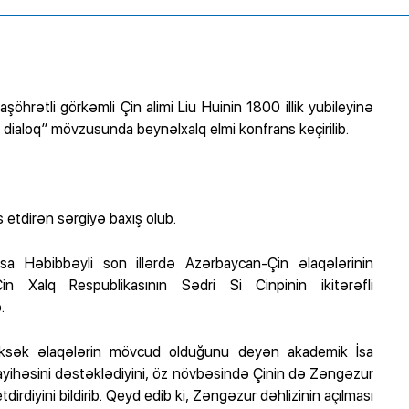
rətli görkəmli Çin alimi Liu Huinin 1800 illik yubileyinə
la dialoq” mövzusunda beynəlxalq elmi konfrans keçirilib.
 etdirən sərgiyə baxış olub.
sa Həbibbəyli son illərdə Azərbaycan-Çin əlaqələrinin
in Xalq Respublikasının Sədri Si Cinpinin ikitərəfli
.
a yüksək əlaqələrin mövcud olduğunu deyən akademik İsa
layihəsini dəstəklədiyini, öz növbəsində Çinin də Zəngəzur
tdirdiyini bildirib. Qeyd edib ki, Zəngəzur dəhlizinin açılması