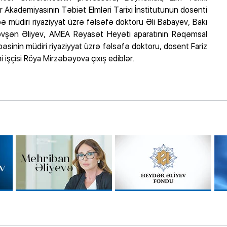
 Akademiyasının Təbiət Elmləri Tarixi İnstitutunun dosenti
 müdiri riyaziyyat üzrə fəlsəfə doktoru Əli Babayev, Bakı
 Rövşən Əliyev, AMEA Rəyasət Heyəti aparatının Rəqəmsal
əsinin müdiri riyaziyyat üzrə fəlsəfə doktoru, dosent Fariz
işçisi Röya Mirzəbəyova çıxış ediblər.