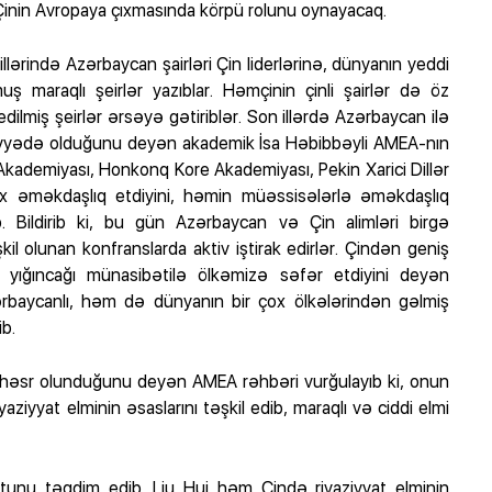
 Çinin Avropaya çıxmasında körpü rolunu oynayacaq.
llərində Azərbaycan şairləri Çin liderlərinə, dünyanın yeddi
 maraqlı şeirlər yazıblar. Həmçinin çinli şairlər də öz
lmiş şeirlər ərsəyə gətiriblər. Son illərdə Azərbaycan ilə
viyyədə olduğunu deyən akademik İsa Həbibbəyli AMEA-nın
Akademiyası, Honkonq Kore Akademiyası, Pekin Xarici Dillər
sıx əməkdaşlıq etdiyini, həmin müəssisələrlə əməkdaşlıq
b. Bildirib ki, bu gün Azərbaycan və Çin alimləri birgə
şkil olunan konfranslarda aktiv iştirak edirlər. Çindən geniş
 yığıncağı münasibətilə ölkəmizə səfər etdiyini deyən
rbaycanlı, həm də dünyanın bir çox ölkələrindən gəlmiş
ib.
inə həsr olunduğunu deyən AMEA rəhbəri vurğulayıb ki, onun
aziyyat elminin əsaslarını təşkil edib, maraqlı və ciddi elmi
tunu təqdim edib. Liu Hui həm Çində riyaziyyat elminin