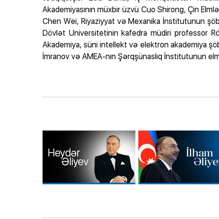
Akademiyasının müxbir üzvü Cuo Shirong, Çin Elmlər
Chen Wei, Riyaziyyat və Mexanika İnstitutunun şöbə
Dövlət Universitetinin kafedra müdiri professor
Akademiya, süni intellekt və elektron akademiya şöb
İmranov və AMEA-nın Şərqşünaslıq İnstitutunun elmi 