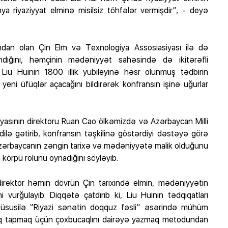
a riyaziyyat elminə misilsiz töhfələr vermişdir”, - deyə
rından olan Çin Elm və Texnologiya Assosiasiyası ilə də
ndığını, həmçinin mədəniyyət sahəsində də ikitərəfli
iu Huinin 1800 illik yubileyinə həsr olunmuş tədbirin
eni üfüqlər açacağını bildirərək konfransın işinə uğurlar
yasının direktoru Ruan Cao ölkəmizdə və Azərbaycan Milli
ə gətirib, konfransın təşkilinə göstərdiyi dəstəyə görə
. Azərbaycanın zəngin tarixə və mədəniyyətə malik olduğunu
körpü rolunu oynadığını söyləyib.
direktor həmin dövrün Çin tarixində elmin, mədəniyyətin
i vurğulayıb. Diqqətə çatdırıb ki, Liu Huinin tədqiqatları
 xüsusilə “Riyazi sənətin doqquz fəsli” əsərində mühüm
laraq tapmaq üçün çoxbucaqlını dairəyə yazmaq metodundan