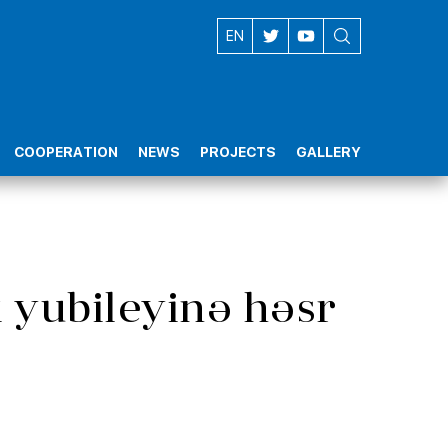
AZ
EN
COOPERATION
NEWS
PROJECTS
GALLERY
k yubileyinə həsr