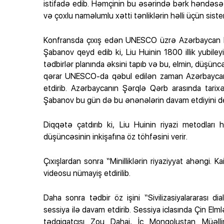
istifadə edib. Həmçinin bu əsərində bərk həndəsə t
və çoxlu naməlumlu xətti tənliklərin həlli üçün siste
Konfransda çıxış edən UNESCO üzrə Azərbaycan Re
Şabanov qeyd edib ki, Liu Huinin 1800 illik yubi
tədbirlər planında əksini tapıb və bu, elmin, düşüncə
qərar UNESCO-da qəbul edilən zaman Azərbaycan 
etdirib. Azərbaycanın Şərqlə Qərb arasında tari
Şabanov bu gün də bu ənənələrin davam etdiyini de
Diqqətə çatdırıb ki, Liu Huinin riyazi metodla
düşüncəsinin inkişafına öz töhfəsini verir.
Çıxışlardan sonra “Minilliklərin riyaziyyat ahəngi. Kai
videosu nümayiş etdirilib.
Daha sonra tədbir öz işini “Sivilizasiyalararası 
sessiya ilə davam etdirib. Sessiya iclasında Çin Elm
tədqiqatçısı Zou Dahai, İç Monqolustan Müəllim