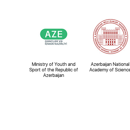
 Digital
Ministry of Youth and
Azerbaijan National
ent and
Sport of the Republic of
Academy of Scienc
 of the
Azerbaijan
Azerbaijan