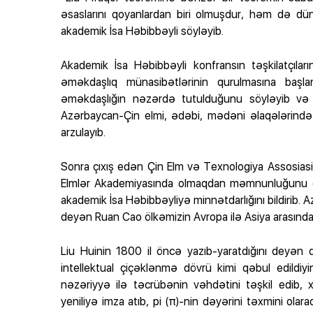
əsaslarını qoyanlardan biri olmuşdur, həm də düny
akademik İsa Həbibbəyli söyləyib.
Akademik İsa Həbibbəyli konfransın təşkilatçıla
əməkdaşlıq münasibətlərinin qurulmasına başla
əməkdaşlığın nəzərdə tutulduğunu söyləyib və L
Azərbaycan-Çin elmi, ədəbi, mədəni əlaqələrində y
arzulayıb.
Sonra çıxış edən Çin Elm və Texnologiya Assosiasi
Elmlər Akademiyasında olmaqdan məmnunluğunu dil
akademik İsa Həbibbəyliyə minnətdarlığını bildirib
deyən Ruan Cao ölkəmizin Avropa ilə Asiya arasında 
Liu Huinin 1800 il öncə yazıb-yaratdığını deyən 
intellektual çiçəklənmə dövrü kimi qəbul edildiyin
nəzəriyyə ilə təcrübənin vəhdətini təşkil edib,
yeniliyə imza atıb, pi (π)-nin dəyərini təxmini o