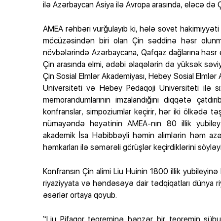
ilə Azərbaycan Asiya ilə Avropa arasında, eləcə də
AMEA rəhbəri vurğulayıb ki, hələ sovet hakimiyyəti i
möcüzəsindən biri olan Çin səddinə həsr olunmuş
növbələrində Azərbaycana, Qafqaz dağlarına həsr edi
Çin arasında elmi, ədəbi əlaqələrin də yüksək sə
Çin Sosial Elmlər Akademiyası, Hebey Sosial Elmlər 
Universiteti və Hebey Pedaqoji Universiteti ilə 
memorandumlarının imzalandığını diqqətə çatdırı
konfranslar, simpoziumlar keçirir, hər iki ölkədə tə
nümayəndə heyətinin AMEA-nın 80 illik yubiley
akademik İsa Həbibbəyli həmin alimlərin həm azə
həmkarları ilə səmərəli görüşlər keçirdiklərini söyləy
Konfransın Çin alimi Liu Huinin 1800 illik yubiley
riyaziyyata və həndəsəyə dair tədqiqatları dünya riy
əsərlər ortaya qoyub.
“Liu Pifaqor teoreminə bənzər bir teoremin sübu