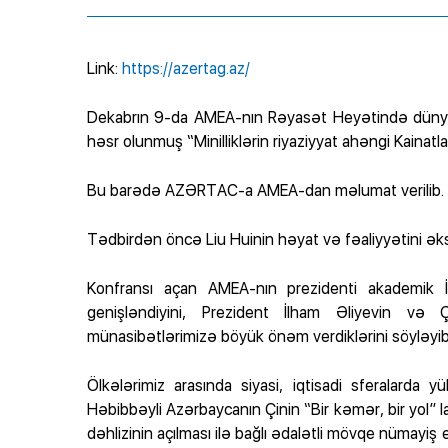
Link:
https://azertag.az/
Dekabrın 9-da AMEA-nın Rəyasət Heyətində dünyaşöh
həsr olunmuş “Minilliklərin riyaziyyat ahəngi Kainat
Bu barədə AZƏRTAC-a AMEA-dan məlumat verilib.
Tədbirdən öncə Liu Huinin həyat və fəaliyyətini əks
Konfransı açan AMEA-nın prezidenti akademik İ
genişləndiyini, Prezident İlham Əliyevin və Ç
münasibətlərimizə böyük önəm verdiklərini söyləyib
Ölkələrimiz arasında siyasi, iqtisadi sferalard
Həbibbəyli Azərbaycanın Çinin “Bir kəmər, bir yol” 
dəhlizinin açılması ilə bağlı ədalətli mövqe nümayiş e