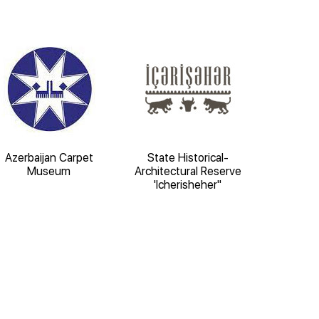
Azerbaijan Carpet
State Historical-
Ministr
Museum
Architectural Reserve
Affairs of 
'Icherisheher"
Aze