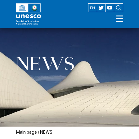
AZ
EN
NEWS
Main page
/
NEWS