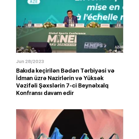
Jun 28/2023
Bakıda keçirilən Bədən Tərbiyəsi və
İdman üzrə Nazirlərin və Yüksək
Vəzifəli Şəxslərin 7-ci Beynəlxalq
Konfransı davam edir