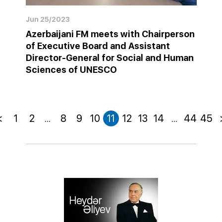
Jun 25/2023
Azerbaijani FM meets with Chairperson
of Executive Board and Assistant
Director-General for Social and Human
Sciences of UNESCO
<
1
2
...
8
9
10
11
12
13
14
...
44
45