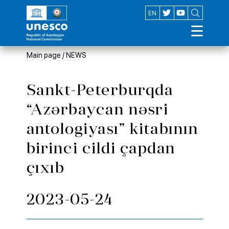
AZ
EN
Main page
/
NEWS
Sankt-Peterburqda
“Azərbaycan nəsri
antologiyası” kitabının
birinci cildi çapdan
çıxıb
2023-05-24