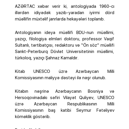
AZƏRTAC xəbər verir ki, antologiyada 1960-cı
illərdən idiyədək yazıb-yaradan iyirmi dörd
müəllifin müxtəlif janrlarda hekayələri toplanıb.
Antologiyanın ideya müəllifi BDU-nun müəllimi,
yazıçı, filologiya elmləri doktoru, professor Vaqif
Sultanlı, tərtibatçısı, redaktoru və “Ön söz” müəllifi
Sankt-Peterburq Dövlət Universitetinin müəllimi,
türkoloq, yazıçı Şahnaz Kamaldır.
Kitab UNESCO üzrə Azərbaycan Milli
Komissiyasının maliyyə dəstəyi ilə nəşr olunub.
Kitabın nəşrinə Azərbaycanın Bosniya və
Hersoqovinadakı səfiri Vilayət Quliyev, UNESCO
üzrə Azərbaycan Respublikasının Milli
Komissiyasının baş katibi Seymur Fətəliyev
köməklik göstərib.