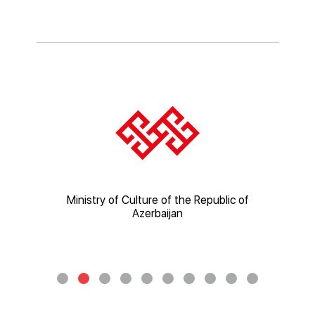
ic of
Ministry of Culture of the Republic of
Mi
Azerbaijan