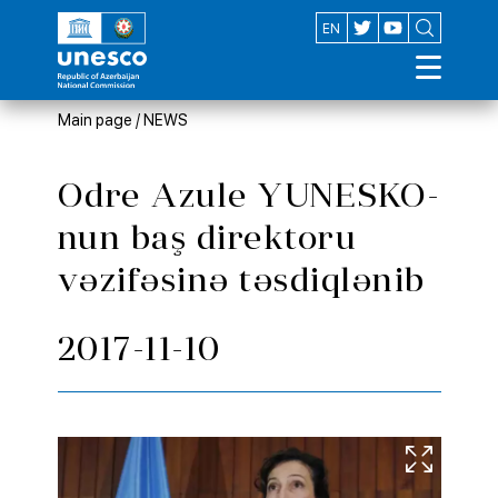
AZ
EN
Main page
/
NEWS
Odre Azule YUNESKO-
nun baş direktoru
vəzifəsinə təsdiqlənib
2017-11-10