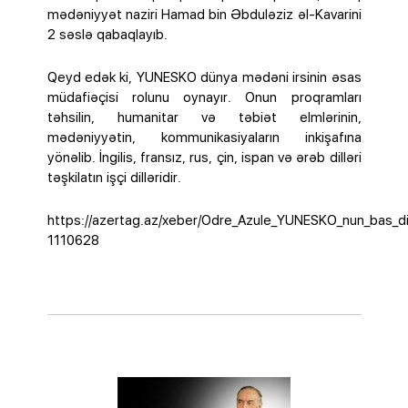
mədəniyyət naziri Hamad bin Əbduləziz əl-Kavarini
2 səslə qabaqlayıb.
Qeyd edək ki, YUNESKO dünya mədəni irsinin əsas
müdafiəçisi rolunu oynayır. Onun proqramları
təhsilin, humanitar və təbiət elmlərinin,
mədəniyyətin, kommunikasiyaların inkişafına
yönəlib. İngilis, fransız, rus, çin, ispan və ərəb dilləri
təşkilatın işçi dilləridir.
https://azertag.az/xeber/Odre_Azule_YUNESKO_nun_bas_dir
1110628