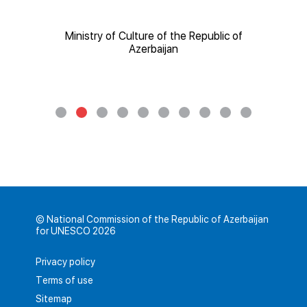
istry of Culture of the Republic of
Ministry of Educati
Azerbaijan
Azer
© National Commission of the Republic of Azerbaijan
for UNESCO 2026
Privacy policy
Terms of use
Sitemap