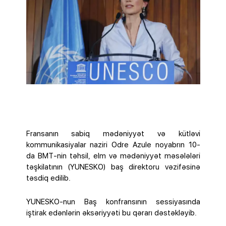
Fransanın sabiq mədəniyyət və kütləvi
kommunikasiyalar naziri Odre Azule noyabrın 10-
da BMT-nin təhsil, elm və mədəniyyət məsələləri
təşkilatının (YUNESKO) baş direktoru vəzifəsinə
təsdiq edilib.
YUNESKO-nun Baş konfransının sessiyasında
iştirak edənlərin əksəriyyəti bu qərarı dəstəkləyib.