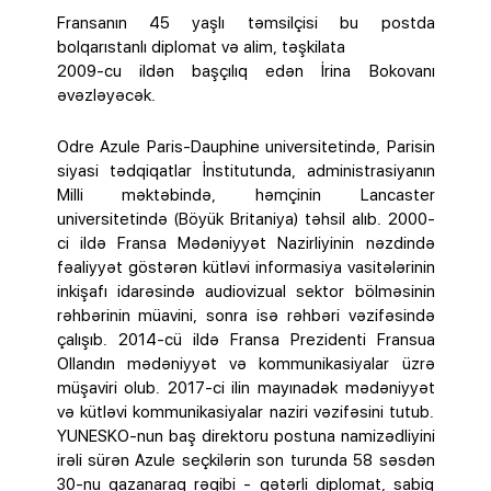
Fransanın 45 yaşlı təmsilçisi bu postda
bolqarıstanlı diplomat və alim, təşkilata
2009-cu ildən başçılıq edən İrina Bokovanı
əvəzləyəcək.
Odre Azule Paris-Dauphine universitetində, Parisin
siyasi tədqiqatlar İnstitutunda, administrasiyanın
Milli məktəbində, həmçinin Lancaster
universitetində (Böyük Britaniya) təhsil alıb. 2000-
ci ildə Fransa Mədəniyyət Nazirliyinin nəzdində
fəaliyyət göstərən kütləvi informasiya vasitələrinin
inkişafı idarəsində audiovizual sektor bölməsinin
rəhbərinin müavini, sonra isə rəhbəri vəzifəsində
çalışıb. 2014-cü ildə Fransa Prezidenti Fransua
Ollandın mədəniyyət və kommunikasiyalar üzrə
müşaviri olub. 2017-ci ilin mayınadək mədəniyyət
və kütləvi kommunikasiyalar naziri vəzifəsini tutub.
YUNESKO-nun baş direktoru postuna namizədliyini
irəli sürən Azule seçkilərin son turunda 58 səsdən
30-nu qazanaraq rəqibi - qətərli diplomat, sabiq